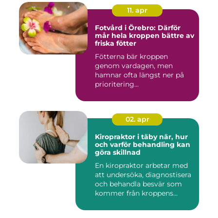
11. apr
Fotvård i Örebro: Därför
mår hela kroppen bättre av
friska fötter
Fötterna bär kroppen
genom vardagen, men
hamnar ofta längst ner på
prioritering...
02. apr
Kiropraktor i täby när, hur
och varför behandling kan
göra skillnad
En kiropraktor arbetar med
att undersöka, diagnostisera
och behandla besvär som
kommer från kroppens...