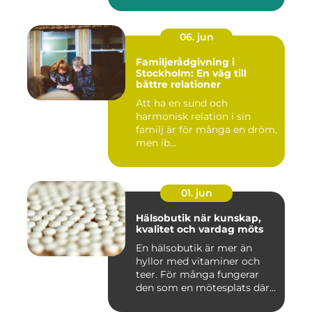
06. jun
Familjerådgivning i
Stockholm: En väg till
bättre relationer
Att ha en sund och
harmonisk relation i sin
familj är för många en dröm,
men ib...
01. jun
Hälsobutik när kunskap,
kvalitet och vardag möts
En hälsobutik är mer än
hyllor med vitaminer och
teer. För många fungerar
den som en mötesplats där
...