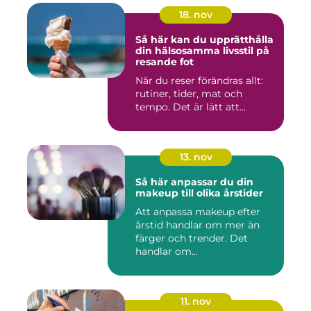
18. nov
Så här kan du upprätthålla
din hälsosamma livsstil på
resande fot
När du reser förändras allt:
rutiner, tider, mat och
tempo. Det är lätt att...
13. nov
Så här anpassar du din
makeup till olika årstider
Att anpassa makeup efter
årstid handlar om mer än
färger och trender. Det
handlar om...
11. nov