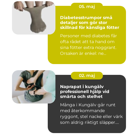
05. maj
Diabetesstrumpor små
detaljer som gör stor
skillnad för känsliga fötter
Personer med diabetes får
ofta rådet att ta hand om
sina fötter extra noggrant.
Orsaken är enkel: ne...
02. maj
Naprapat i kungälv
professionell hjälp vid
smärta och stelhet
Många i Kungälv går runt
med återkommande
ryggont, stel nacke eller värk
som aldrig riktigt släpper....