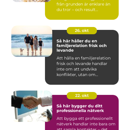
från grunden är enklare än
du tror – och result...
26. okt
Så här håller du en
familjerelation frisk och
levande
Att hålla en familjerelation
frisk och levande handlar
inte om att undvika
konflikter, utan om...
22. okt
Så här bygger du ditt
professionella nätverk
Att bygga ett professionellt
nätverk handlar inte bara om
att samla kontakter – det