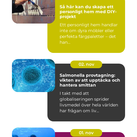
Så här kan du skapa ett
personligt hem med DIY-
projekt
Ett personligt hem handlar
inte om dyra möbler eller
perfekta färgpaletter – det
han...
02. nov
Salmonella provtagning:
vikten av att upptäcka och
hantera smittan
I takt med att
globaliseringen sprider
livsmedel över hela världen
har frågan om liv...
01. nov