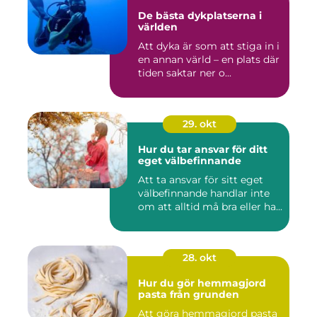
De bästa dykplatserna i
världen
Att dyka är som att stiga in i
en annan värld – en plats där
tiden saktar ner o...
29. okt
Hur du tar ansvar för ditt
eget välbefinnande
Att ta ansvar för sitt eget
välbefinnande handlar inte
om att alltid må bra eller ha...
28. okt
Hur du gör hemmagjord
pasta från grunden
Att göra hemmagjord pasta