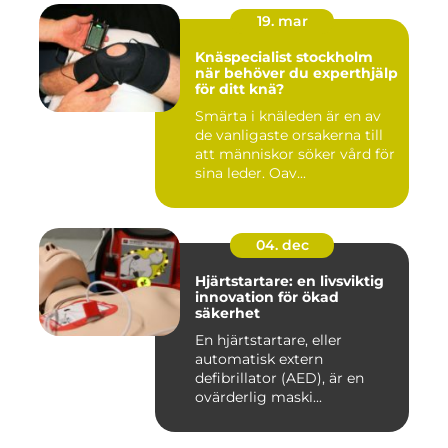
19. mar
Knäspecialist stockholm
när behöver du experthjälp
för ditt knä?
Smärta i knäleden är en av
de vanligaste orsakerna till
att människor söker vård för
sina leder. Oav...
04. dec
Hjärtstartare: en livsviktig
innovation för ökad
säkerhet
En hjärtstartare, eller
automatisk extern
defibrillator (AED), är en
ovärderlig maski...