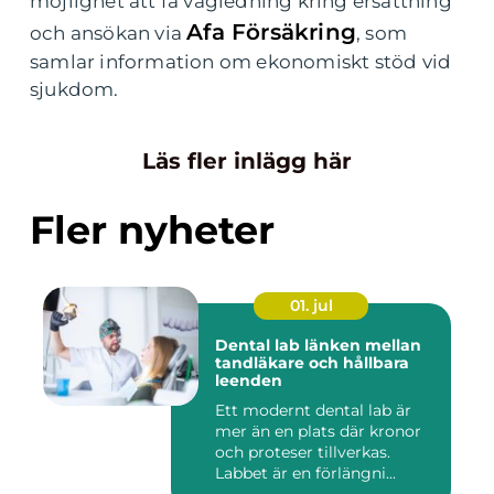
möjlighet att få vägledning kring ersättning
Afa Försäkring
och ansökan via
, som
samlar information om ekonomiskt stöd vid
sjukdom.
Läs fler inlägg här
Fler nyheter
01. jul
Dental lab länken mellan
tandläkare och hållbara
leenden
Ett modernt dental lab är
mer än en plats där kronor
och proteser tillverkas.
Labbet är en förlängni...