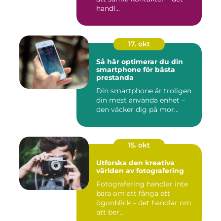
handl...
17. okt
Så här optimerar du din
smartphone för bästa
prestanda
Din smartphone är troligen
din mest använda enhet –
den väcker dig på mor...
15. okt
Utforska den kreativa
världen av fotografering
Fotografering handlar inte
bara om att fånga ett
ögonblick – det handlar om
att ber...