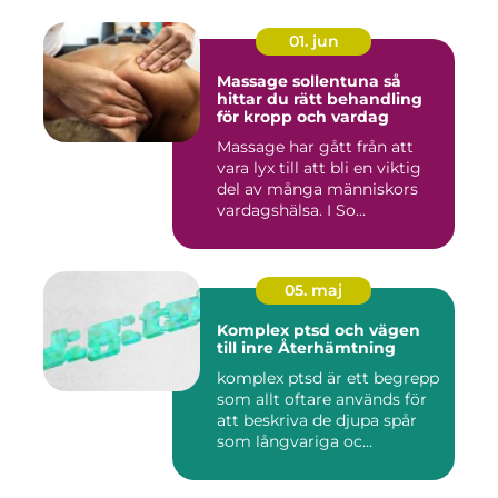
01. jun
Massage sollentuna så
hittar du rätt behandling
för kropp och vardag
Massage har gått från att
vara lyx till att bli en viktig
del av många människors
vardagshälsa. I So...
05. maj
Komplex ptsd och vägen
till inre Återhämtning
komplex ptsd är ett begrepp
som allt oftare används för
att beskriva de djupa spår
som långvariga oc...