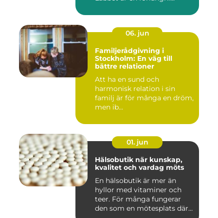
06. jun
Familjerådgivning i
Stockholm: En väg till
bättre relationer
Att ha en sund och
harmonisk relation i sin
familj är för många en dröm,
men ib...
01. jun
Hälsobutik när kunskap,
kvalitet och vardag möts
En hälsobutik är mer än
hyllor med vitaminer och
teer. För många fungerar
den som en mötesplats där
...