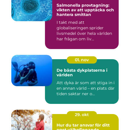
Salmonella provtagning:
vikten av att upptäcka och
hantera smittan
I takt med att
globaliseringen sprider
livsmedel över hela världen
har frågan om liv...
01. nov
De bästa dykplatserna i
världen
Att dyka är som att stiga in i
en annan värld – en plats där
tiden saktar ner o...
29. okt
Hur du tar ansvar för ditt
eget välbefinnande