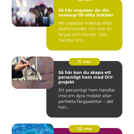
Så här anpassar du din
makeup till olika årstider
Att anpassa makeup efter
årstid handlar om mer än
färger och trender. Det
handlar om...
11. nov
Så här kan du skapa ett
personligt hem med DIY-
projekt
Ett personligt hem handlar
inte om dyra möbler eller
perfekta färgpaletter – det
han...
02. nov