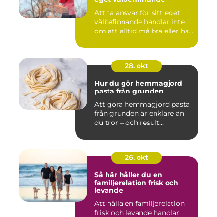
Att ta ansvar för sitt eget
välbefinnande handlar inte
om att alltid må bra eller ha...
28. okt
Hur du gör hemmagjord
pasta från grunden
Att göra hemmagjord pasta
från grunden är enklare än
du tror – och result...
26. okt
Så här håller du en
familjerelation frisk och
levande
Att hålla en familjerelation
frisk och levande handlar