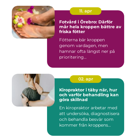
11. apr
Fotvård i Örebro: Därför
mår hela kroppen bättre av
friska fötter
Fötterna bär kroppen
genom vardagen, men
hamnar ofta längst ner på
prioritering...
02. apr
Kiropraktor i täby när, hur
och varför behandling kan
göra skillnad
En kiropraktor arbetar med
att undersöka, diagnostisera
och behandla besvär som
kommer från kroppens...