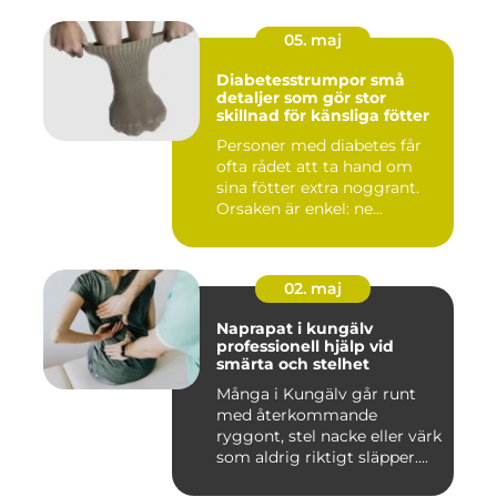
05. maj
Diabetesstrumpor små
detaljer som gör stor
skillnad för känsliga fötter
Personer med diabetes får
ofta rådet att ta hand om
sina fötter extra noggrant.
Orsaken är enkel: ne...
02. maj
Naprapat i kungälv
professionell hjälp vid
smärta och stelhet
Många i Kungälv går runt
med återkommande
ryggont, stel nacke eller värk
som aldrig riktigt släpper....