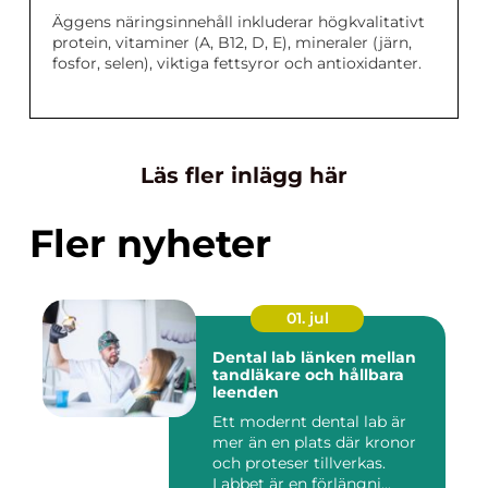
Äggens näringsinnehåll inkluderar högkvalitativt
protein, vitaminer (A, B12, D, E), mineraler (järn,
fosfor, selen), viktiga fettsyror och antioxidanter.
Läs fler inlägg här
Fler nyheter
01. jul
Dental lab länken mellan
tandläkare och hållbara
leenden
Ett modernt dental lab är
mer än en plats där kronor
och proteser tillverkas.
Labbet är en förlängni...