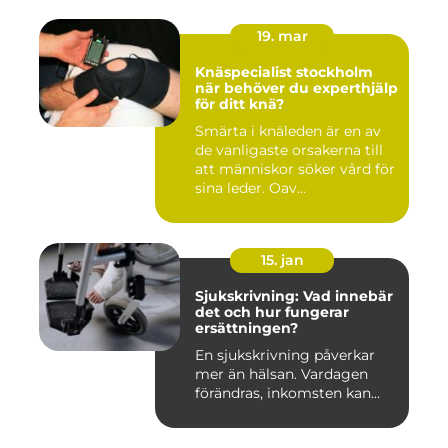
19. mar
Knäspecialist stockholm
när behöver du experthjälp
för ditt knä?
Smärta i knäleden är en av
de vanligaste orsakerna till
att människor söker vård för
sina leder. Oav...
15. jan
Sjukskrivning: Vad innebär
det och hur fungerar
ersättningen?
En sjukskrivning påverkar
mer än hälsan. Vardagen
förändras, inkomsten kan...