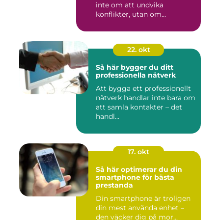
inte om att undvika
konflikter, utan om...
22. okt
Så här bygger du ditt
professionella nätverk
Att bygga ett professionellt
nätverk handlar inte bara om
att samla kontakter – det
handl...
17. okt
Så här optimerar du din
smartphone för bästa
prestanda
Din smartphone är troligen
din mest använda enhet –
den väcker dig på mor...