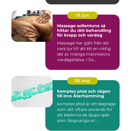
01. jun
Massage sollentuna så
hittar du rätt behandling
för kropp och vardag
Massage har gått från att
vara lyx till att bli en viktig
del av många människors
vardagshälsa. I So...
05. maj
Komplex ptsd och vägen
till inre Återhämtning
komplex ptsd är ett begrepp
som allt oftare används för
att beskriva de djupa spår
som långvariga oc...