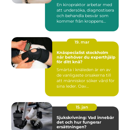
En kiropraktor arbetar med
att undersöka, diagnostisera
och behandla besvär som
kommer från kroppens...
19. mar
Knäspecialist stockholm
när behöver du experthjälp
för ditt knä?
Smärta i knäleden är en av
de vanligaste orsakerna till
att människor söker vård för
sina leder. Oav...
15. jan
Sjukskrivning: Vad innebär
det och hur fungerar
ersättningen?