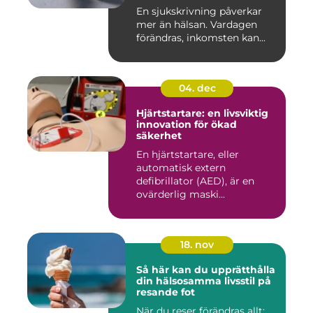
En sjukskrivning påverkar
mer än hälsan. Vardagen
förändras, inkomsten kan...
04. dec
Hjärtstartare: en livsviktig
innovation för ökad
säkerhet
En hjärtstartare, eller
automatisk extern
defibrillator (AED), är en
ovärderlig maski...
18. nov
Så här kan du upprätthålla
din hälsosamma livsstil på
resande fot
När du reser förändras allt: