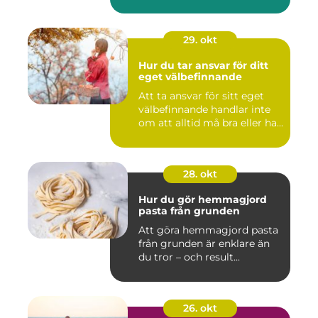
29. okt
Hur du tar ansvar för ditt
eget välbefinnande
Att ta ansvar för sitt eget
välbefinnande handlar inte
om att alltid må bra eller ha...
28. okt
Hur du gör hemmagjord
pasta från grunden
Att göra hemmagjord pasta
från grunden är enklare än
du tror – och result...
26. okt