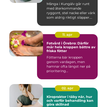
Många i Kungälv går runt
med återkommande
ryggont, stel nacke eller värk
som aldrig riktigt släpper....
11. apr
Fotvård i Örebro: Därför
mår hela kroppen bättre av
friska fötter
Fötterna bär kroppen
genom vardagen, men
hamnar ofta längst ner på
prioritering...
02. apr
Kiropraktor i täby när, hur
och varför behandling kan
göra skillnad