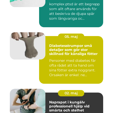
komplex ptsd är ett begrepp
som allt oftare används för
att beskriva de djupa spår
som långvariga oc...
05. maj
Diabetesstrumpor små
detaljer som gör stor
skillnad för känsliga fötter
Personer med diabetes får
ofta rådet att ta hand om
sina fötter extra noggrant.
Orsaken är enkel: ne...
02. maj
Naprapat i kungälv
professionell hjälp vid
smärta och stelhet