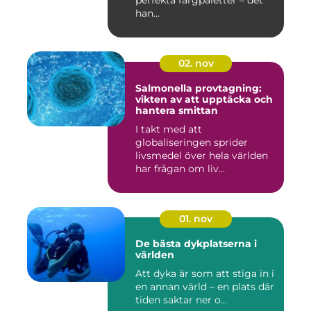
perfekta färgpaletter – det
han...
02. nov
Salmonella provtagning:
vikten av att upptäcka och
hantera smittan
I takt med att
globaliseringen sprider
livsmedel över hela världen
har frågan om liv...
01. nov
De bästa dykplatserna i
världen
Att dyka är som att stiga in i
en annan värld – en plats där
tiden saktar ner o...