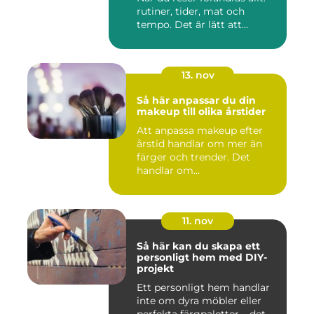
rutiner, tider, mat och
tempo. Det är lätt att...
13. nov
Så här anpassar du din
makeup till olika årstider
Att anpassa makeup efter
årstid handlar om mer än
färger och trender. Det
handlar om...
11. nov
Så här kan du skapa ett
personligt hem med DIY-
projekt
Ett personligt hem handlar
inte om dyra möbler eller