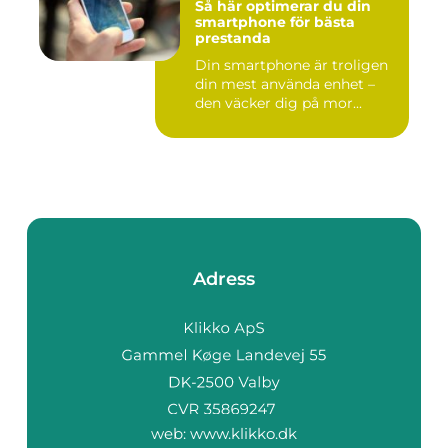
Så här optimerar du din
smartphone för bästa
prestanda
Din smartphone är troligen
din mest använda enhet –
den väcker dig på mor...
Adress
web:
www.klikko.dk