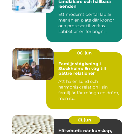
tandläkare och hållbara
leenden
Ett modernt dental lab är
mer än en plats där kronor
och proteser tillverkas.
Labbet är en förlängni...
06. jun
Familjerådgivning i
Stockholm: En väg till
bättre relationer
Att ha en sund och
harmonisk relation i sin
familj är för många en dröm,
men ib...
01. jun
Hälsobutik när kunskap,