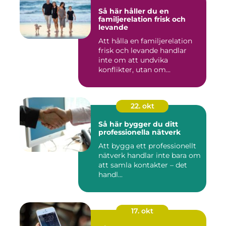
Så här håller du en
familjerelation frisk och
levande
Att hålla en familjerelation
frisk och levande handlar
inte om att undvika
konflikter, utan om...
22. okt
Så här bygger du ditt
professionella nätverk
Att bygga ett professionellt
nätverk handlar inte bara om
att samla kontakter – det
handl...
17. okt