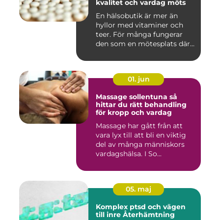
kvalitet och vardag möts
En hälsobutik är mer än
hyllor med vitaminer och
teer. För många fungerar
den som en mötesplats där
...
01. jun
Massage sollentuna så
hittar du rätt behandling
för kropp och vardag
Massage har gått från att
vara lyx till att bli en viktig
del av många människors
vardagshälsa. I So...
05. maj
Komplex ptsd och vägen
till inre Återhämtning