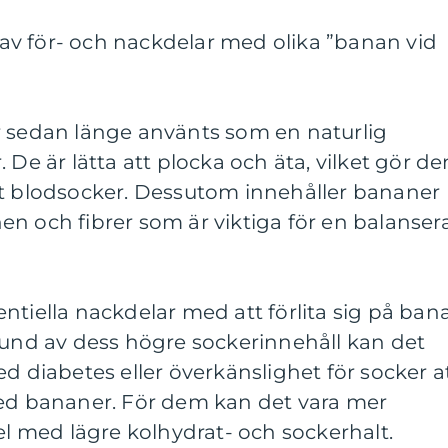
v för- och nackdelar med olika ”banan vid
r sedan länge använts som en naturlig
 De är lätta att plocka och äta, vilket gör d
 lågt blodsocker. Dessutom innehåller bananer
n och fibrer som är viktiga för en balanser
ntiella nackdelar med att förlita sig på ban
rund av dess högre sockerinnehåll kan det
d diabetes eller överkänslighet för socker a
med bananer. För dem kan det vara mer
del med lägre kolhydrat- och sockerhalt.