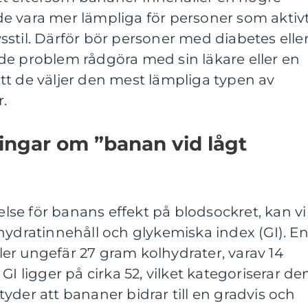
e vara mer lämpliga för personer som aktiv
ivsstil. Därför bör personer med diabetes elle
de problem rådgöra med sin läkare eller en
a att de väljer den mest lämpliga typen av
.
ingar om ”banan vid lågt
åelse för banans effekt på blodsockret, kan vi
hydratinnehåll och glykemiska index (GI). E
er ungefär 27 gram kolhydrater, varav 14
GI ligger på cirka 52, vilket kategoriserar de
yder att bananer bidrar till en gradvis och