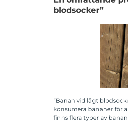
blodsocker”
”Banan vid lågt blodsocke
konsumera bananer för att 
finns flera typer av ban