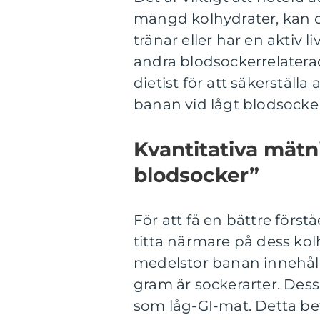
mängd kolhydrater, kan d
tränar eller har en aktiv l
andra blodsockerrelatera
dietist för att säkerställ
banan vid lågt blodsocker
Kvantitativa mätn
blodsocker”
För att få en bättre först
titta närmare på dess kol
medelstor banan innehåll
gram är sockerarter. Dess 
som låg-GI-mat. Detta bet