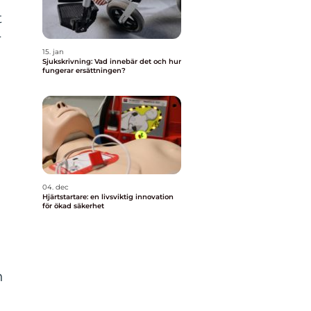
t
r
15. jan
Sjukskrivning: Vad innebär det och hur
fungerar ersättningen?
04. dec
Hjärtstartare: en livsviktig innovation
för ökad säkerhet
n
n