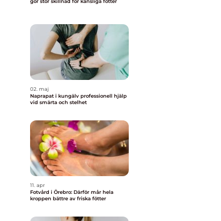
gör stor skillnad för känsliga fötter
02. maj
Naprapat i kungälv professionell hjälp
vid smärta och stelhet
11. apr
Fotvård i Örebro: Därför mår hela
kroppen bättre av friska fötter