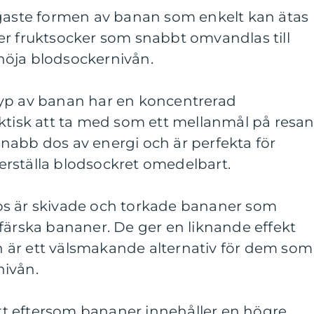
igaste formen av banan som enkelt kan ätas
er fruktsocker som snabbt omvandlas till
t höja blodsockernivån.
yp av banan har en koncentrerad
ktisk att ta med som ett mellanmål på resan
nabb dos av energi och är perfekta för
rställa blodsockret omedelbart.
ps är skivade och torkade bananer som
färska bananer. De ger en liknande effekt
 är ett välsmakande alternativ för dem som
nivån.
 att eftersom bananer innehåller en högre