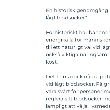
En historisk genomgång a
lågt blodsocker”
Förhistoriskt har banane
energikälla för människor.
till ett naturligt val vid
också viktiga näringsämne
kost.
Det finns dock några pote
vid lågt blodsocker. På g
vara svårt för personer me
reglera sitt blodsocker 
lämpligt att välja livsme