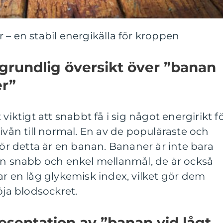
 – en stabil energikälla för kroppen
grundlig översikt över ”banan
er”
viktigt att snabbt få i sig något energirikt f
ivån till normal. En av de populäraste och
för detta är en banan. Bananer är inte bara
 en snabb och enkel mellanmål, de är också
ar en låg glykemisk index, vilket gör dem
öja blodsockret.
sentation av ”banan vid lågt