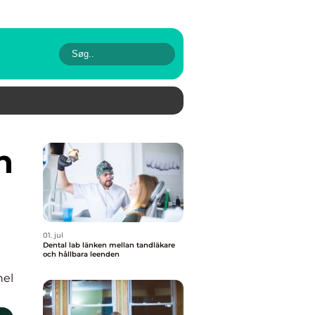
01. jul
Dental lab länken mellan tandläkare
och hållbara leenden
nel