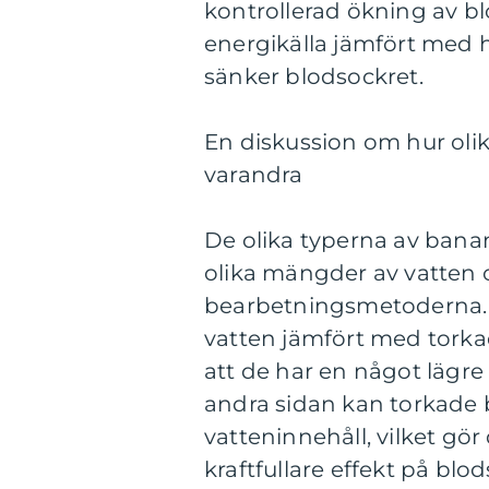
kontrollerad ökning av bl
energikälla jämfört med
sänker blodsockret.
En diskussion om hur olika
varandra
De olika typerna av banan
olika mängder av vatten
bearbetningsmetoderna. F
vatten jämfört med torkad
att de har en något lägre
andra sidan kan torkade 
vatteninnehåll, vilket g
kraftfullare effekt på blo