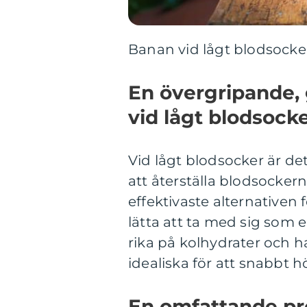
Banan vid lågt blodsocker
En övergripande, 
vid lågt blodsock
Vid lågt blodsocker är det 
att återställa blodsockern
effektivaste alternativen 
lätta att ta med sig som
rika på kolhydrater och h
idealiska för att snabbt h
En omfattande pre