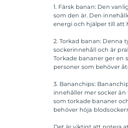
1. Färsk banan: Den vanl
som den är. Den innehåll
energi och hjälper till at
2. Torkad banan: Denna t
sockerinnehåll och är pra
Torkade bananer ger en s
personer som behöver åte
3. Bananchips: Bananchi
innehåller mer socker än 
som torkade bananer och
behöver höja blodsocker
Det är viktigt att notera