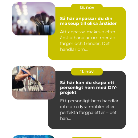
13. nov
Så här anpassar du din
makeup till olika årstider
Att anpassa makeup efter
årstid handlar om mer än
färger och trender. Det
handlar om...
11. nov
Så här kan du skapa ett
personligt hem med DIY-
projekt
Ett personligt hem handlar
inte om dyra möbler eller
perfekta färgpaletter – det
han...