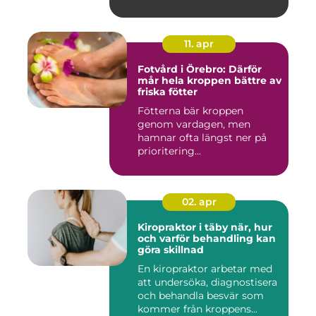
11. apr
Fotvård i Örebro: Därför
mår hela kroppen bättre av
friska fötter
Fötterna bär kroppen
genom vardagen, men
hamnar ofta längst ner på
prioritering...
02. apr
Kiropraktor i täby när, hur
och varför behandling kan
göra skillnad
En kiropraktor arbetar med
att undersöka, diagnostisera
och behandla besvär som
kommer från kroppens...