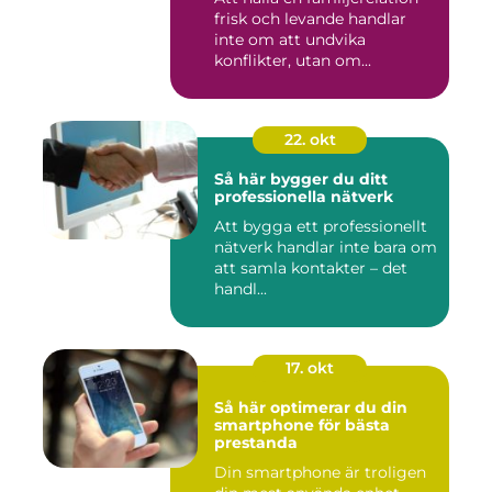
frisk och levande handlar
inte om att undvika
konflikter, utan om...
22. okt
Så här bygger du ditt
professionella nätverk
Att bygga ett professionellt
nätverk handlar inte bara om
att samla kontakter – det
handl...
17. okt
Så här optimerar du din
smartphone för bästa
prestanda
Din smartphone är troligen