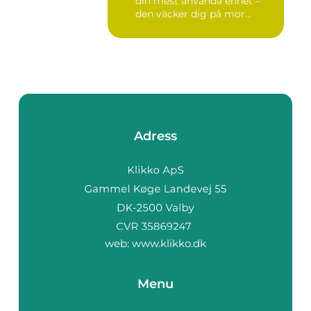
din mest använda enhet –
den väcker dig på mor...
Adress
web:
www.klikko.dk
Menu