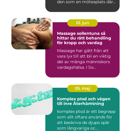
den som en mötesplats där
...
01. jun
Massage sollentuna så
hittar du rätt behandling
för kropp och vardag
Massage har gått från att
vara lyx till att bli en viktig
del av många människors
vardagshälsa. I So...
05. maj
Komplex ptsd och vägen
till inre Återhämtning
komplex ptsd är ett begrepp
som allt oftare används för
att beskriva de djupa spår
som långvariga oc...