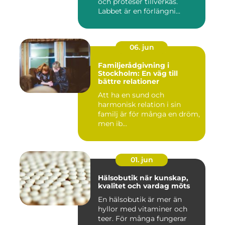
och proteser tillverkas.
Labbet är en förlängni...
06. jun
Familjerådgivning i
Stockholm: En väg till
bättre relationer
Att ha en sund och
harmonisk relation i sin
familj är för många en dröm,
men ib...
01. jun
Hälsobutik när kunskap,
kvalitet och vardag möts
En hälsobutik är mer än
hyllor med vitaminer och
teer. För många fungerar