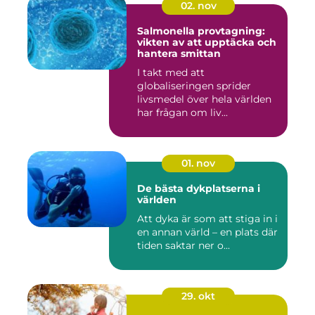
02. nov
Salmonella provtagning:
vikten av att upptäcka och
hantera smittan
I takt med att
globaliseringen sprider
livsmedel över hela världen
har frågan om liv...
01. nov
De bästa dykplatserna i
världen
Att dyka är som att stiga in i
en annan värld – en plats där
tiden saktar ner o...
29. okt