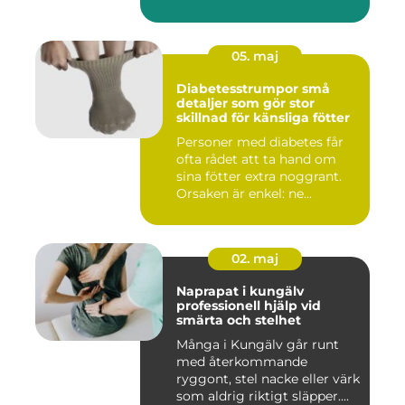
05. maj
Diabetesstrumpor små
detaljer som gör stor
skillnad för känsliga fötter
Personer med diabetes får
ofta rådet att ta hand om
sina fötter extra noggrant.
Orsaken är enkel: ne...
02. maj
Naprapat i kungälv
professionell hjälp vid
smärta och stelhet
Många i Kungälv går runt
med återkommande
ryggont, stel nacke eller värk
som aldrig riktigt släpper....