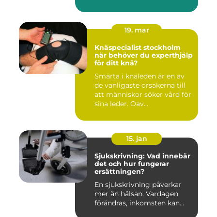
19. mar
Knäspecialist stockholm
när behöver du experthjälp
för ditt knä?
Smärta i knäleden är en av
de vanligaste orsakerna till
att människor söker vård för
sina leder. Oav...
15. jan
Sjukskrivning: Vad innebär
det och hur fungerar
ersättningen?
En sjukskrivning påverkar
mer än hälsan. Vardagen
förändras, inkomsten kan...