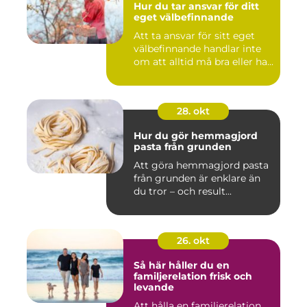
Hur du tar ansvar för ditt
eget välbefinnande
Att ta ansvar för sitt eget
välbefinnande handlar inte
om att alltid må bra eller ha...
28. okt
Hur du gör hemmagjord
pasta från grunden
Att göra hemmagjord pasta
från grunden är enklare än
du tror – och result...
26. okt
Så här håller du en
familjerelation frisk och
levande
Att hålla en familjerelation