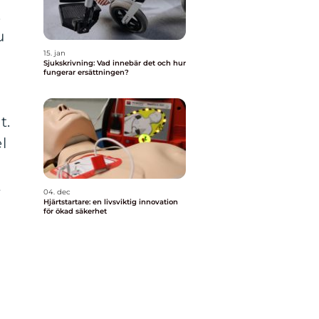
.
u
15. jan
Sjukskrivning: Vad innebär det och hur
fungerar ersättningen?
t.
l
t
04. dec
Hjärtstartare: en livsviktig innovation
för ökad säkerhet