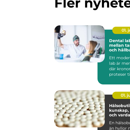
Fler nyhet
01. j
Dental lab länk
mellan ta
och hållb
leenden
Ett moder
lab är mer
där krono
proteser ti
Labbet är
förlängni..
01. 
Hälsobutik n
kunskap, 
och vard
En hälsob
än hyllor