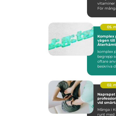
vitaminer 
För många
den som 
mötesplats
05. 
Komplex 
vägen till
Återhämt
komplex p
begrepp s
oftare anv
beskriva d
spår som 
oc...
02. 
Naprapat 
profession
vid smärt
stelhet
Många i K
runt med