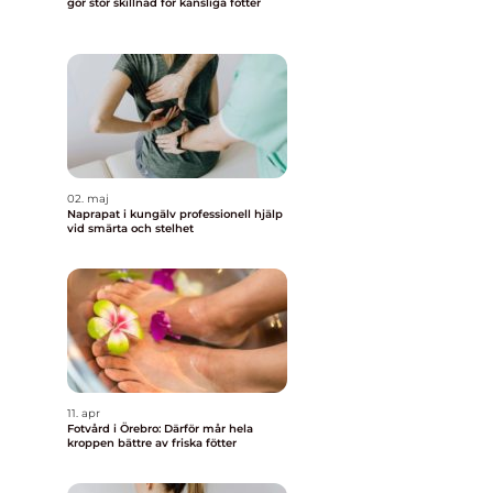
gör stor skillnad för känsliga fötter
02. maj
Naprapat i kungälv professionell hjälp
vid smärta och stelhet
11. apr
Fotvård i Örebro: Därför mår hela
kroppen bättre av friska fötter