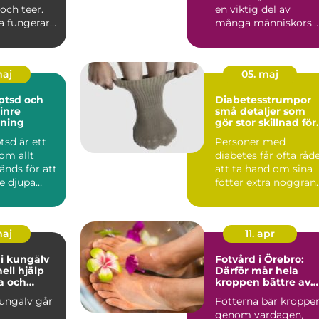
och teer.
en viktig del av
 fungerar
många människors
en
vardagshälsa. I So...
 där ...
maj
05. maj
ptsd och
Diabetesstrumpor
 inre
små detaljer som
ning
gör stor skillnad för
känsliga fötter
tsd är ett
Personer med
om allt
diabetes får ofta råd
änds för att
att ta hand om sina
e djupa
fötter extra noggrant
långvariga
Orsaken är enkel: ne..
maj
11. apr
i kungälv
Fotvård i Örebro:
ell hjälp
Därför mår hela
a och
kroppen bättre av
friska fötter
ungälv går
Fötterna bär kroppe
genom vardagen,