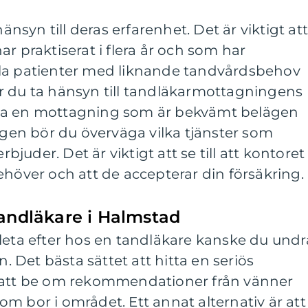
hänsyn till deras erfarenhet. Det är viktigt at
r praktiserat i flera år och som har
dla patienter med liknande tandvårdsbehov
r du ta hänsyn till tandläkarmottagningens
hitta en mottagning som är bekvämt belägen
lutligen bör du överväga vilka tjänster som
uder. Det är viktigt att se till att kontoret
ehöver och att de accepterar din försäkring.
tandläkare i Halmstad
leta efter hos en tandläkare kanske du undr
n. Det bästa sättet att hitta en seriös
r att be om rekommendationer från vänner
m bor i området. Ett annat alternativ är att