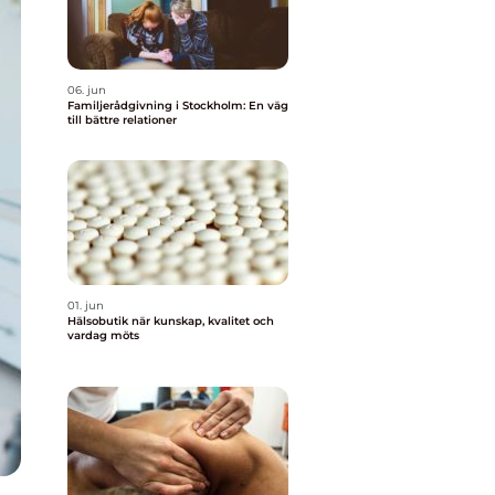
06. jun
Familjerådgivning i Stockholm: En väg
till bättre relationer
01. jun
Hälsobutik när kunskap, kvalitet och
vardag möts