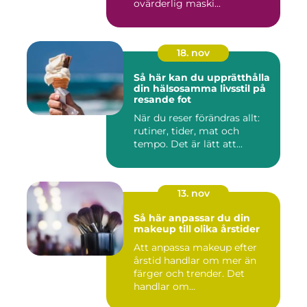
ovärderlig maski...
18. nov
Så här kan du upprätthålla
din hälsosamma livsstil på
resande fot
När du reser förändras allt:
rutiner, tider, mat och
tempo. Det är lätt att...
13. nov
Så här anpassar du din
makeup till olika årstider
Att anpassa makeup efter
årstid handlar om mer än
färger och trender. Det
handlar om...