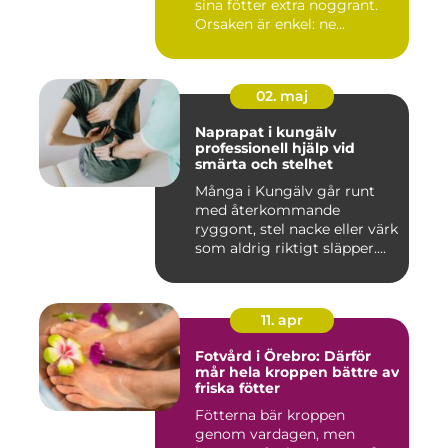
sina fötter extra noggrant.
Orsaken är enkel: ne...
02. maj
Naprapat i kungälv
professionell hjälp vid
smärta och stelhet
Många i Kungälv går runt
med återkommande
ryggont, stel nacke eller värk
som aldrig riktigt släpper....
11. apr
Fotvård i Örebro: Därför
mår hela kroppen bättre av
friska fötter
Fötterna bär kroppen
genom vardagen, men