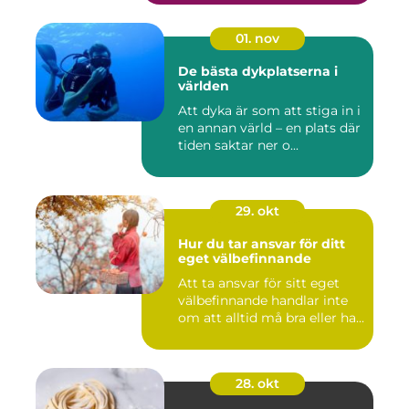
01. nov
De bästa dykplatserna i
världen
Att dyka är som att stiga in i
en annan värld – en plats där
tiden saktar ner o...
29. okt
Hur du tar ansvar för ditt
eget välbefinnande
Att ta ansvar för sitt eget
välbefinnande handlar inte
om att alltid må bra eller ha...
28. okt