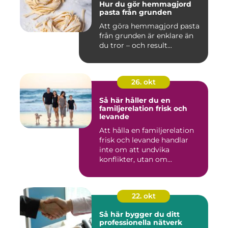
Hur du gör hemmagjord
pasta från grunden
Att göra hemmagjord pasta
från grunden är enklare än
du tror – och result...
26. okt
Så här håller du en
familjerelation frisk och
levande
Att hålla en familjerelation
frisk och levande handlar
inte om att undvika
konflikter, utan om...
22. okt
Så här bygger du ditt
professionella nätverk