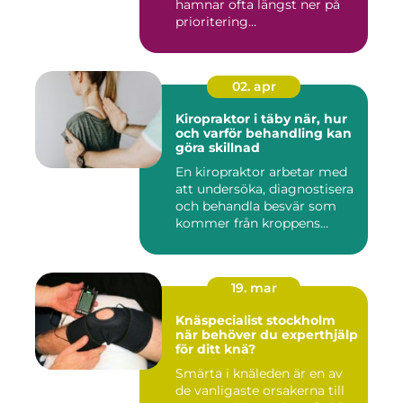
hamnar ofta längst ner på
prioritering...
02. apr
Kiropraktor i täby när, hur
och varför behandling kan
göra skillnad
En kiropraktor arbetar med
att undersöka, diagnostisera
och behandla besvär som
kommer från kroppens...
19. mar
Knäspecialist stockholm
när behöver du experthjälp
för ditt knä?
Smärta i knäleden är en av
de vanligaste orsakerna till