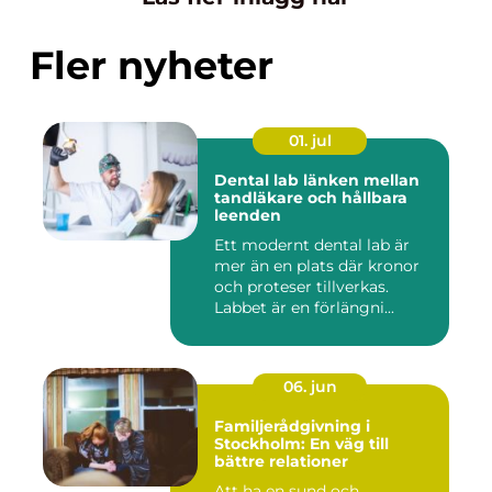
Fler nyheter
01. jul
Dental lab länken mellan
tandläkare och hållbara
leenden
Ett modernt dental lab är
mer än en plats där kronor
och proteser tillverkas.
Labbet är en förlängni...
06. jun
Familjerådgivning i
Stockholm: En väg till
bättre relationer
Att ha en sund och