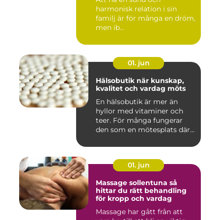
harmonisk relation i sin
familj är för många en dröm,
men ib...
01. jun
Hälsobutik när kunskap,
kvalitet och vardag möts
En hälsobutik är mer än
hyllor med vitaminer och
teer. För många fungerar
den som en mötesplats där
...
01. jun
Massage sollentuna så
hittar du rätt behandling
för kropp och vardag
Massage har gått från att