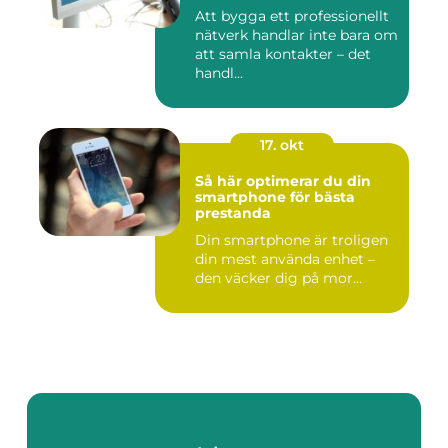
Att bygga ett professionellt
nätverk handlar inte bara om
att samla kontakter – det
handl...
17. okt
Så här optimerar du din
smartphone för bästa
prestanda
Din smartphone är troligen
din mest använda enhet –
den väcker dig på mor...