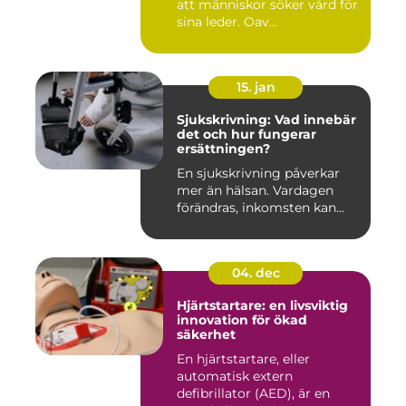
att människor söker vård för
sina leder. Oav...
15. jan
Sjukskrivning: Vad innebär
det och hur fungerar
ersättningen?
En sjukskrivning påverkar
mer än hälsan. Vardagen
förändras, inkomsten kan...
04. dec
Hjärtstartare: en livsviktig
innovation för ökad
säkerhet
En hjärtstartare, eller
automatisk extern
defibrillator (AED), är en