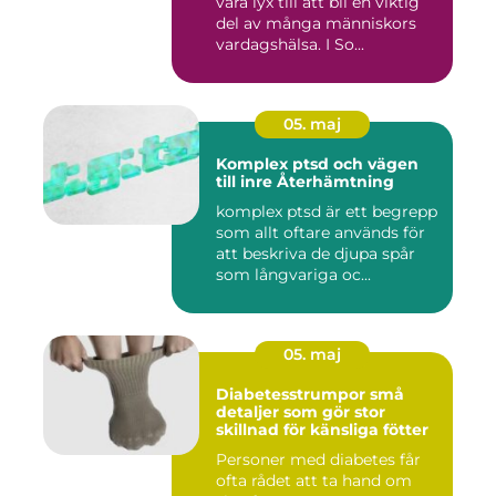
vara lyx till att bli en viktig
del av många människors
vardagshälsa. I So...
05. maj
Komplex ptsd och vägen
till inre Återhämtning
komplex ptsd är ett begrepp
som allt oftare används för
att beskriva de djupa spår
som långvariga oc...
05. maj
Diabetesstrumpor små
detaljer som gör stor
skillnad för känsliga fötter
Personer med diabetes får
ofta rådet att ta hand om