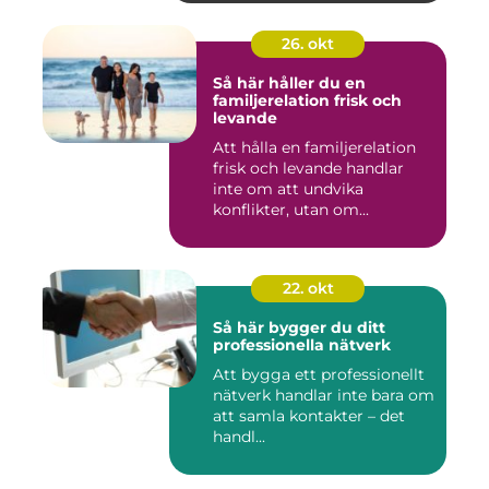
26. okt
Så här håller du en
familjerelation frisk och
levande
Att hålla en familjerelation
frisk och levande handlar
inte om att undvika
konflikter, utan om...
22. okt
Så här bygger du ditt
professionella nätverk
Att bygga ett professionellt
nätverk handlar inte bara om
att samla kontakter – det
handl...