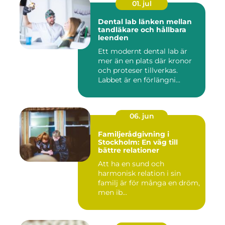
01. jul
Dental lab länken mellan
tandläkare och hållbara
leenden
Ett modernt dental lab är
mer än en plats där kronor
och proteser tillverkas.
Labbet är en förlängni...
06. jun
Familjerådgivning i
Stockholm: En väg till
bättre relationer
Att ha en sund och
harmonisk relation i sin
familj är för många en dröm,
men ib...