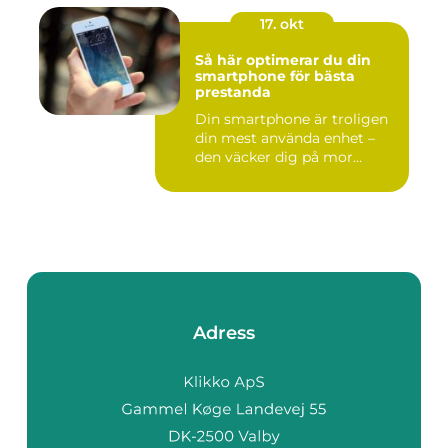
17. okt
Så här optimerar du din
smartphone för bästa
prestanda
Din smartphone är troligen
din mest använda enhet –
den väcker dig på mor...
Adress