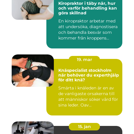
Kiropraktor i täby när, hur
och varför behandling kan
göra skillnad
En kiropraktor arbetar med
att undersöka, diagnostisera
och behandla besvär som
kommer från kroppens...
19. mar
Knäspecialist stockholm
när behöver du experthjälp
för ditt knä?
Smärta i knäleden är en av
de vanligaste orsakerna till
att människor söker vård för
sina leder. Oav...
15. jan