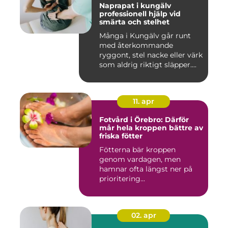
Naprapat i kungälv
professionell hjälp vid
smärta och stelhet
Många i Kungälv går runt
med återkommande
ryggont, stel nacke eller värk
som aldrig riktigt släpper....
11. apr
Fotvård i Örebro: Därför
mår hela kroppen bättre av
friska fötter
Fötterna bär kroppen
genom vardagen, men
hamnar ofta längst ner på
prioritering...
02. apr