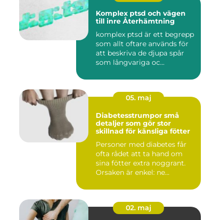
Komplex ptsd och vägen
till inre Återhämtning
komplex ptsd är ett begrepp
som allt oftare används för
att beskriva de djupa spår
som långvariga oc...
05. maj
Diabetesstrumpor små
detaljer som gör stor
skillnad för känsliga fötter
Personer med diabetes får
ofta rådet att ta hand om
sina fötter extra noggrant.
Orsaken är enkel: ne...
02. maj