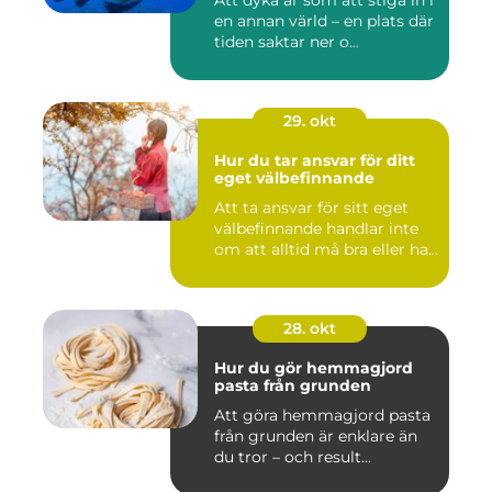
Att dyka är som att stiga in i
en annan värld – en plats där
tiden saktar ner o...
29. okt
Hur du tar ansvar för ditt
eget välbefinnande
Att ta ansvar för sitt eget
välbefinnande handlar inte
om att alltid må bra eller ha...
28. okt
Hur du gör hemmagjord
pasta från grunden
Att göra hemmagjord pasta
från grunden är enklare än
du tror – och result...