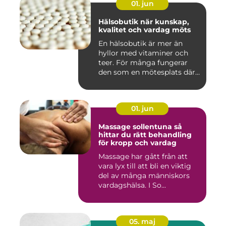
01. jun
Hälsobutik när kunskap,
kvalitet och vardag möts
En hälsobutik är mer än
hyllor med vitaminer och
teer. För många fungerar
den som en mötesplats där
...
01. jun
Massage sollentuna så
hittar du rätt behandling
för kropp och vardag
Massage har gått från att
vara lyx till att bli en viktig
del av många människors
vardagshälsa. I So...
05. maj