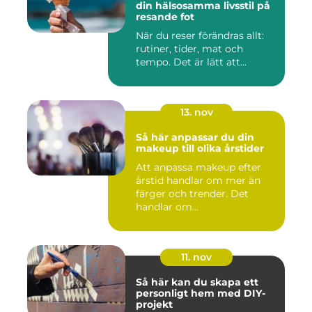
din hälsosamma livsstil på
resande fot
När du reser förändras allt:
rutiner, tider, mat och
tempo. Det är lätt att...
13. nov
Så här anpassar du din
makeup till olika årstider
Att anpassa makeup efter
årstid handlar om mer än
färger och trender. Det
handlar om...
11. nov
Så här kan du skapa ett
personligt hem med DIY-
projekt