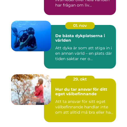
har frågan om liv...
01. nov
De bästa dykplatserna i
världen
Att dyka är som att stiga in i
en annan värld – en plats där
tiden saktar ner o...
29. okt
Hur du tar ansvar för ditt
eget välbefinnande
Att ta ansvar för sitt eget
välbefinnande handlar inte
om att alltid må bra eller ha...