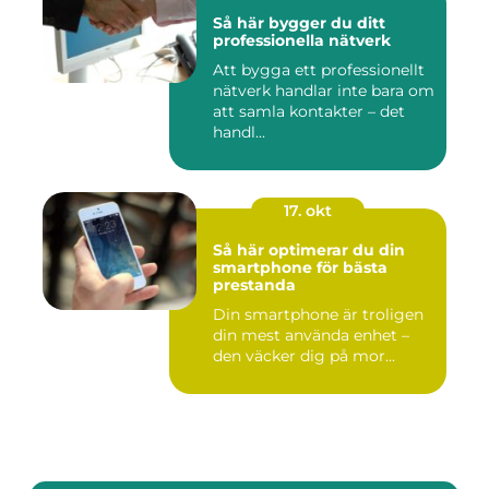
Så här bygger du ditt
professionella nätverk
Att bygga ett professionellt
nätverk handlar inte bara om
att samla kontakter – det
handl...
17. okt
Så här optimerar du din
smartphone för bästa
prestanda
Din smartphone är troligen
din mest använda enhet –
den väcker dig på mor...