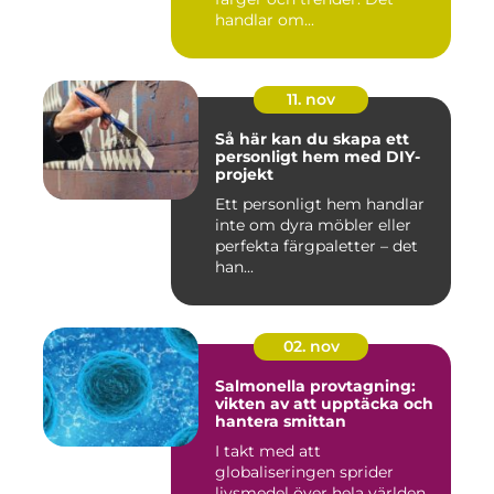
handlar om...
11. nov
Så här kan du skapa ett
personligt hem med DIY-
projekt
Ett personligt hem handlar
inte om dyra möbler eller
perfekta färgpaletter – det
han...
02. nov
Salmonella provtagning:
vikten av att upptäcka och
hantera smittan
I takt med att
globaliseringen sprider
livsmedel över hela världen