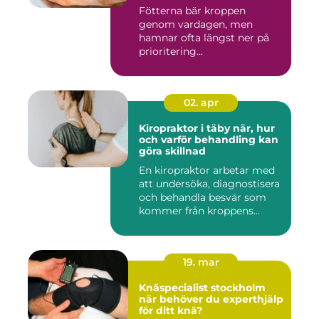
Fötterna bär kroppen
genom vardagen, men
hamnar ofta längst ner på
prioritering...
02. apr
Kiropraktor i täby när, hur
och varför behandling kan
göra skillnad
En kiropraktor arbetar med
att undersöka, diagnostisera
och behandla besvär som
kommer från kroppens...
19. mar
Knäspecialist stockholm
när behöver du experthjälp
för ditt knä?