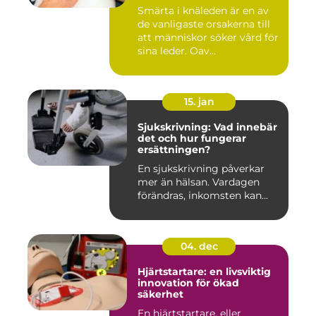
Smärta i knäleden är en av
de vanligaste orsakerna till
att människor söker vård för
sina leder. Oav...
15. jan
Sjukskrivning: Vad innebär
det och hur fungerar
ersättningen?
En sjukskrivning påverkar
mer än hälsan. Vardagen
förändras, inkomsten kan...
04. dec
Hjärtstartare: en livsviktig
innovation för ökad
säkerhet
En hjärtstartare, eller