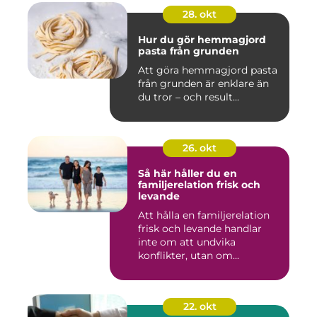
28. okt
Hur du gör hemmagjord
pasta från grunden
Att göra hemmagjord pasta
från grunden är enklare än
du tror – och result...
26. okt
Så här håller du en
familjerelation frisk och
levande
Att hålla en familjerelation
frisk och levande handlar
inte om att undvika
konflikter, utan om...
22. okt