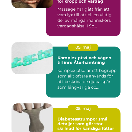
för kropp och vardag
Massage har gått från att
vara lyx till att bli en viktig
del av många människors
vardagshälsa. I So...
05. maj
Komplex ptsd och vägen
till inre Återhämtning
komplex ptsd är ett begrepp
som allt oftare används för
att beskriva de djupa spår
som långvariga oc...
05. maj
Diabetesstrumpor små
detaljer som gör stor
skillnad för känsliga fötter