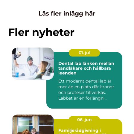
Läs fler inlägg här
Fler nyheter
01. jul
Dental lab länken mellan
tandläkare och hållbara
leenden
Ett modernt dental lab är
mer än en plats där kronor
och proteser tillverkas.
Labbet är en förlängni...
06. jun
Familjerådgivning i