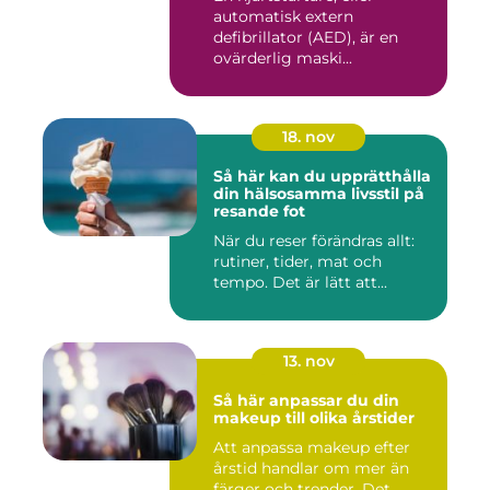
automatisk extern
defibrillator (AED), är en
ovärderlig maski...
18. nov
Så här kan du upprätthålla
din hälsosamma livsstil på
resande fot
När du reser förändras allt:
rutiner, tider, mat och
tempo. Det är lätt att...
13. nov
Så här anpassar du din
makeup till olika årstider
Att anpassa makeup efter
årstid handlar om mer än
färger och trender. Det