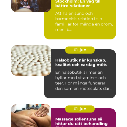
Stockholm: En väg till
bättre relationer
Att ha en sund och
harmonisk relation i sin
familj är för många en dröm,
men ib...
01. jun
Hälsobutik när kunskap,
kvalitet och vardag möts
En hälsobutik är mer än
hyllor med vitaminer och
teer. För många fungerar
den som en mötesplats där
...
01. jun
Massage sollentuna så
hittar du rätt behandling