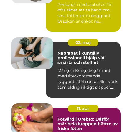
Personer med diabetes får
ofta rådet att ta hand om
sina fötter extra noggrant.
Orsaken är enkel: ne...
02. maj
Naprapat i kungälv
professionell hjälp vid
smärta och stelhet
Många i Kungälv går runt
med återkommande
ryggont, stel nacke eller värk
som aldrig riktigt släpper....
11. apr
Fotvård i Örebro: Därför
mår hela kroppen bättre av
friska fötter