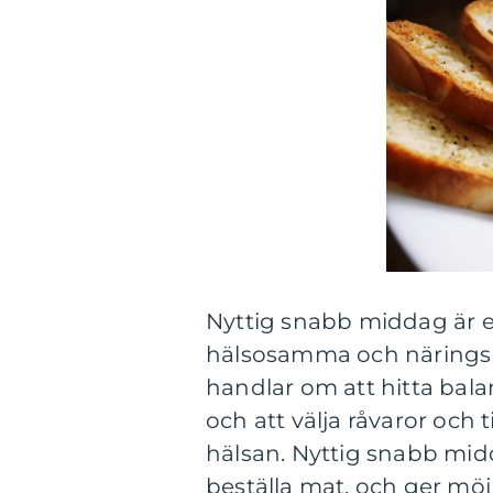
Nyttig snabb middag är et
hälsosamma och näringsri
handlar om att hitta bal
och att välja råvaror oc
hälsan. Nyttig snabb middag
beställa mat, och ger möj