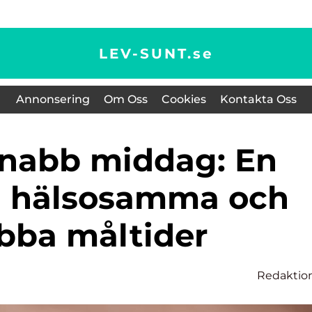
LEV-SUNT.
se
Annonsering
Om Oss
Cookies
Kontakta Oss
ll hälsosamma och
bba måltider
Redaktio