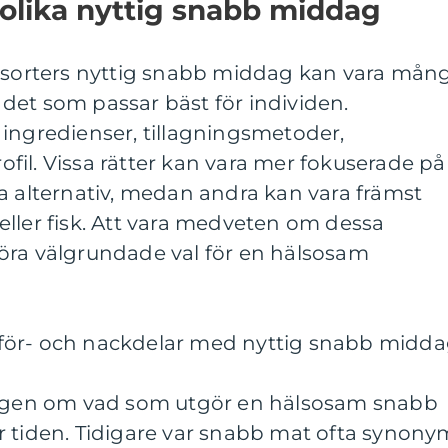
 olika nyttig snabb middag
a sorters nyttig snabb middag kan vara mån
ja det som passar bäst för individen.
 ingredienser, tillagningsmetoder,
il. Vissa rätter kan vara mer fokuserade på
a alternativ, medan andra kan vara främst
ller fisk. Att vara medveten om dessa
t göra välgrundade val för en hälsosam
för- och nackdelar med nyttig snabb midd
ningen om vad som utgör en hälsosam snabb
r tiden. Tidigare var snabb mat ofta synony