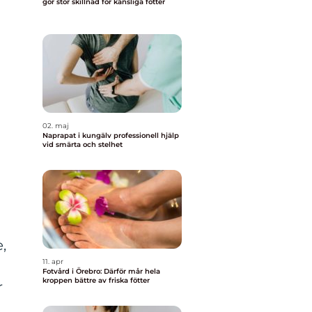
gör stor skillnad för känsliga fötter
02. maj
Naprapat i kungälv professionell hjälp
vid smärta och stelhet
,
11. apr
Fotvård i Örebro: Därför mår hela
kroppen bättre av friska fötter
r