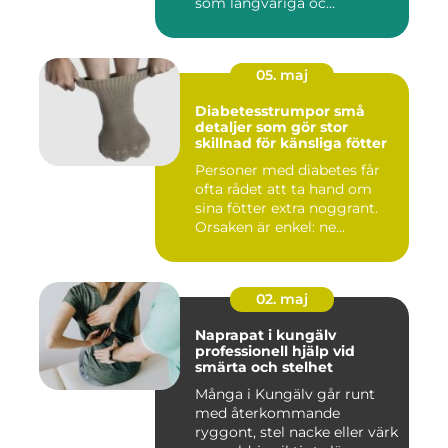
som långvariga oc...
05. maj
Diabetesstrumpor små
detaljer som gör stor
skillnad för känsliga fötter
Personer med diabetes får
ofta rådet att ta hand om
sina fötter extra noggrant.
Orsaken är enkel: ne...
02. maj
Naprapat i kungälv
professionell hjälp vid
smärta och stelhet
Många i Kungälv går runt
med återkommande
ryggont, stel nacke eller värk