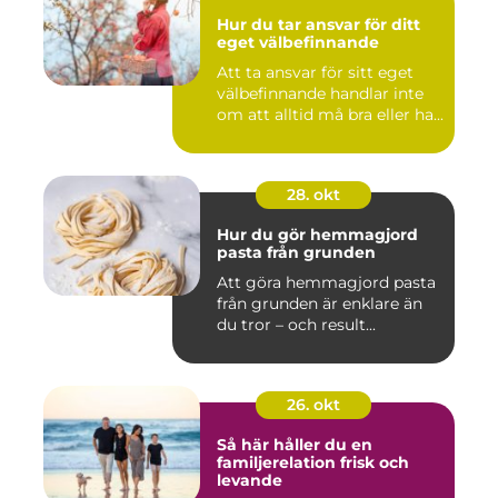
Hur du tar ansvar för ditt
eget välbefinnande
Att ta ansvar för sitt eget
välbefinnande handlar inte
om att alltid må bra eller ha...
28. okt
Hur du gör hemmagjord
pasta från grunden
Att göra hemmagjord pasta
från grunden är enklare än
du tror – och result...
26. okt
Så här håller du en
familjerelation frisk och
levande