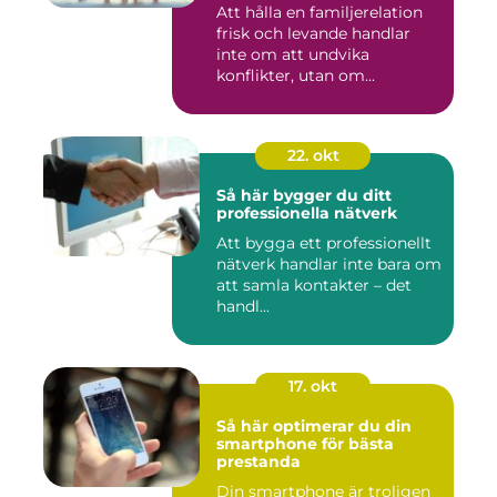
Att hålla en familjerelation
frisk och levande handlar
inte om att undvika
konflikter, utan om...
22. okt
Så här bygger du ditt
professionella nätverk
Att bygga ett professionellt
nätverk handlar inte bara om
att samla kontakter – det
handl...
17. okt
Så här optimerar du din
smartphone för bästa
prestanda
Din smartphone är troligen