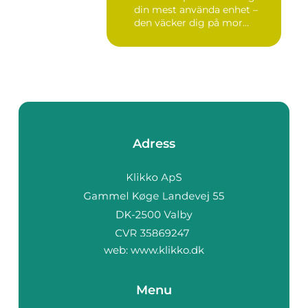
din mest använda enhet –
den väcker dig på mor...
Adress
web:
www.klikko.dk
Menu