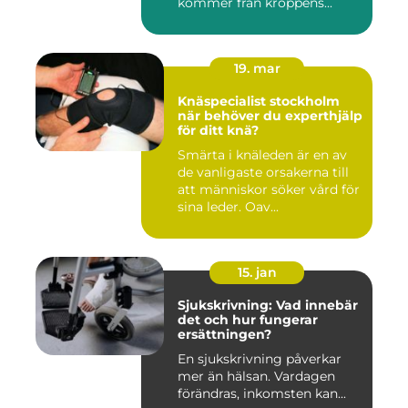
kommer från kroppens...
19. mar
Knäspecialist stockholm
när behöver du experthjälp
för ditt knä?
Smärta i knäleden är en av
de vanligaste orsakerna till
att människor söker vård för
sina leder. Oav...
15. jan
Sjukskrivning: Vad innebär
det och hur fungerar
ersättningen?
En sjukskrivning påverkar
mer än hälsan. Vardagen
förändras, inkomsten kan...