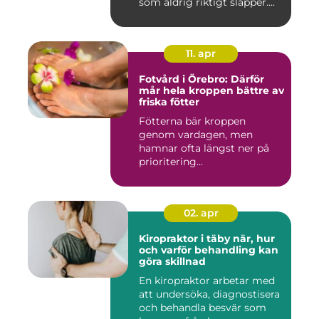
som aldrig riktigt släpper....
11. apr
Fotvård i Örebro: Därför
mår hela kroppen bättre av
friska fötter
Fötterna bär kroppen
genom vardagen, men
hamnar ofta längst ner på
prioritering...
02. apr
Kiropraktor i täby när, hur
och varför behandling kan
göra skillnad
En kiropraktor arbetar med
att undersöka, diagnostisera
och behandla besvär som