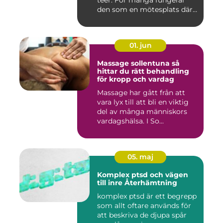
teer. För många fungerar
den som en mötesplats där
...
01. jun
Massage sollentuna så
hittar du rätt behandling
för kropp och vardag
Massage har gått från att
vara lyx till att bli en viktig
del av många människors
vardagshälsa. I So...
05. maj
Komplex ptsd och vägen
till inre Återhämtning
komplex ptsd är ett begrepp
som allt oftare används för
att beskriva de djupa spår