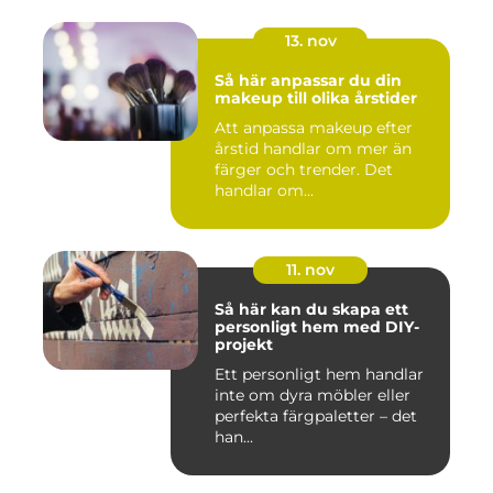
13. nov
Så här anpassar du din
makeup till olika årstider
Att anpassa makeup efter
årstid handlar om mer än
färger och trender. Det
handlar om...
11. nov
Så här kan du skapa ett
personligt hem med DIY-
projekt
Ett personligt hem handlar
inte om dyra möbler eller
perfekta färgpaletter – det
han...