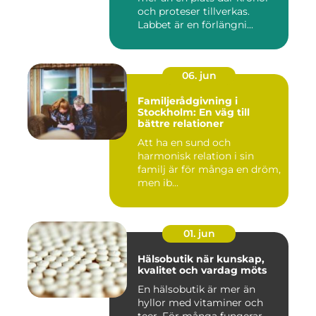
och proteser tillverkas.
Labbet är en förlängni...
06. jun
Familjerådgivning i
Stockholm: En väg till
bättre relationer
Att ha en sund och
harmonisk relation i sin
familj är för många en dröm,
men ib...
01. jun
Hälsobutik när kunskap,
kvalitet och vardag möts
En hälsobutik är mer än
hyllor med vitaminer och