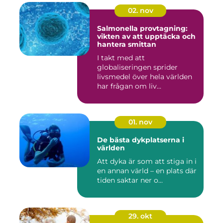
02. nov
Salmonella provtagning:
vikten av att upptäcka och
hantera smittan
I takt med att
globaliseringen sprider
livsmedel över hela världen
har frågan om liv...
01. nov
De bästa dykplatserna i
världen
Att dyka är som att stiga in i
en annan värld – en plats där
tiden saktar ner o...
29. okt