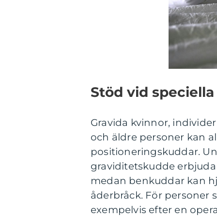
Stöd vid speciell
Gravida kvinnor, individe
och äldre personer kan al
positioneringskuddar. Und
graviditetskudde erbjuda
medan benkuddar kan hjä
åderbråck. För personer s
exempelvis efter en opera