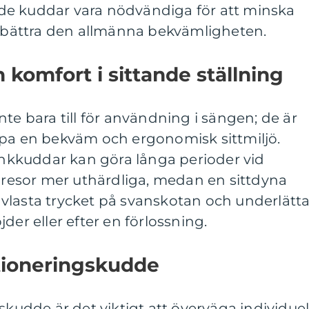
de kuddar vara nödvändiga för att minska
förbättra den allmänna bekvämligheten.
 komfort i sittande ställning
te bara till för användning i sängen; de är
apa en bekväm och ergonomisk sittmiljö.
kkuddar kan göra långa perioder vid
ilresor mer uthärdliga, medan en sittdyna
vlasta trycket på svanskotan och underlätt
der eller efter en förlossning.
itioneringskudde
skudde är det viktigt att överväga individuel