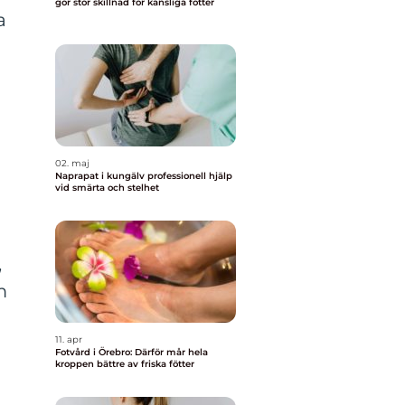
gör stor skillnad för känsliga fötter
a
02. maj
Naprapat i kungälv professionell hjälp
vid smärta och stelhet
,
m
11. apr
Fotvård i Örebro: Därför mår hela
kroppen bättre av friska fötter