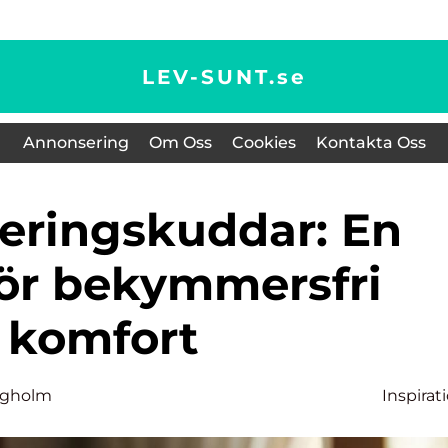
LEV-SUNT.
se
Annonsering
Om Oss
Cookies
Kontakta Oss
för bekymmersfri
komfort
rgholm
Inspirat