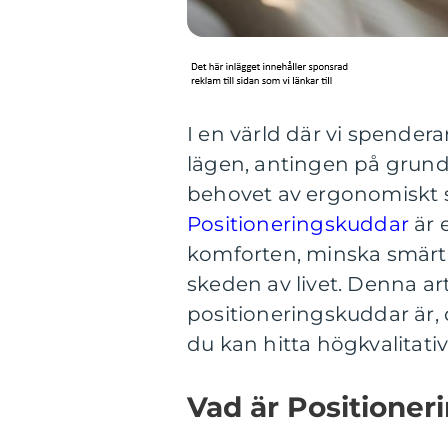
I en värld där vi spendera
lägen, antingen på grund 
behovet av ergonomiskt st
Positioneringskuddar
är 
komforten, minska smärta o
skeden av livet. Denna ar
positioneringskuddar är,
du kan hitta högkvalitati
Vad är Positione