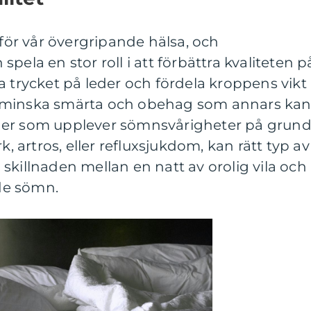
ör vår övergripande hälsa, och
pela en stor roll i att förbättra kvaliteten p
a trycket på leder och fördela kroppens vikt
 minska smärta och obehag som annars ka
ner som upplever sömnsvårigheter på grun
artros, eller refluxsjukdom, kan rätt typ av
skillnaden mellan en natt av orolig vila och
de sömn.