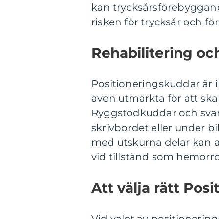
kan trycksårsförebyggan
risken för trycksår och 
Rehabilitering och
Positioneringskuddar är in
även utmärkta för att sk
Ryggstödkuddar och svan
skrivbordet eller under b
med utskurna delar kan a
vid tillstånd som hemorroj
Att välja rätt Pos
Vid valet av positionering