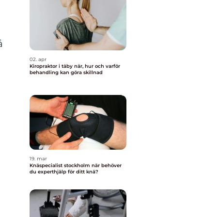
å
02. apr
Kiropraktor i täby när, hur och varför
n
behandling kan göra skillnad
d
19. mar
Knäspecialist stockholm när behöver
du experthjälp för ditt knä?