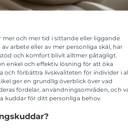
r mer och mer tid i sittande eller liggande
av arbete eller av mer personliga skäl, har
öd och komfort blivit alltmer påtagligt.
en enkel och effektiv lösning för att öka
ch förbättra livskvaliteten för individer i al
tikel ger en grundlig överblick över vad
 deras fördelar, användningsområden, och v
va kuddar för ditt personliga behov.
ringskuddar?