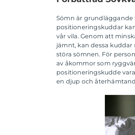
Sömn är grundläggande f
positioneringskuddar kan s
vår vila. Genom att minsk
jämnt, kan dessa kuddar
störa sömnen. För perso
av åkommor som ryggvärk, 
positioneringskudde vara 
en djup och återhämtan