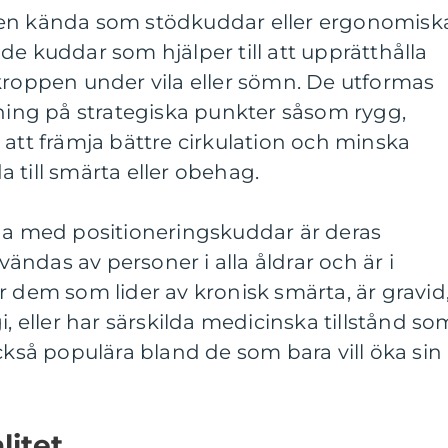
ven kända som stödkuddar eller ergonomisk
de kuddar som hjälper till att upprätthålla
kroppen under vila eller sömn. De utformas
tning på strategiska punkter såsom rygg,
 att främja bättre cirkulation och minska
 till smärta eller obehag.
rna med positioneringskuddar är deras
ndas av personer i alla åldrar och är i
r dem som lider av kronisk smärta, är gravid
i, eller har särskilda medicinska tillstånd so
också populära bland de som bara vill öka sin
litet