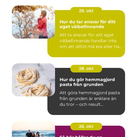
29. okt
Hur du tar ansvar för ditt
eget välbefinnande
Att ta ansvar för sitt eget
välbefinnande handlar inte
om att alltid må bra eller ha...
28. okt
Hur du gör hemmagjord
pasta från grunden
Att göra hemmagjord pasta
från grunden är enklare än
du tror – och result...
26. okt