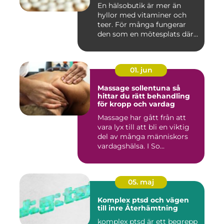
En hälsobutik är mer än
hyllor med vitaminer och
teer. För många fungerar
den som en mötesplats där
...
01. jun
Massage sollentuna så
hittar du rätt behandling
för kropp och vardag
Massage har gått från att
vara lyx till att bli en viktig
del av många människors
vardagshälsa. I So...
05. maj
Komplex ptsd och vägen
till inre Återhämtning
komplex ptsd är ett begrepp