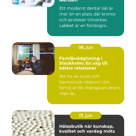
leenden
Ett modernt dental lab är
mer än en plats där kronor
och proteser tillverkas.
Labbet är en förlängni...
06. jun
Familjerådgivning i
Stockholm: En väg till
bättre relationer
Att ha en sund och
harmonisk relation i sin
familj är för många en dröm,
men ib...
01. jun
Hälsobutik när kunskap,
kvalitet och vardag möts