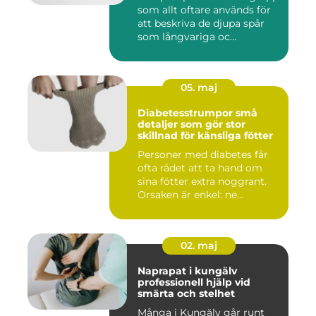
som allt oftare används för
att beskriva de djupa spår
som långvariga oc...
05. maj
Diabetesstrumpor små
detaljer som gör stor
skillnad för känsliga fötter
Personer med diabetes får
ofta rådet att ta hand om
sina fötter extra noggrant.
Orsaken är enkel: ne...
02. maj
Naprapat i kungälv
professionell hjälp vid
smärta och stelhet
Många i Kungälv går runt