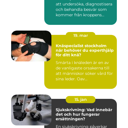
att undersöka, diagnostisera
och behandla besvär som
kommer från kroppens...
19. mar
Knäspecialist stockholm
när behöver du experthjälp
för ditt knä?
Smärta i knäleden är en av
de vanligaste orsakerna till
att människor söker vård för
sina leder. Oav...
15. jan
Sjukskrivning: Vad innebär
det och hur fungerar
ersättningen?
En sjukskrivning påverkar