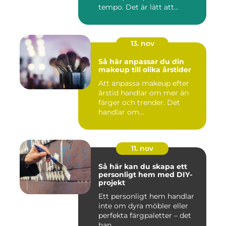
tempo. Det är lätt att...
13. nov
Så här anpassar du din
makeup till olika årstider
Att anpassa makeup efter
årstid handlar om mer än
färger och trender. Det
handlar om...
11. nov
Så här kan du skapa ett
personligt hem med DIY-
projekt
Ett personligt hem handlar
inte om dyra möbler eller
perfekta färgpaletter – det
han...