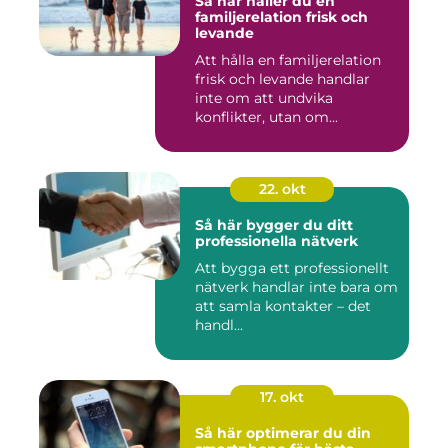
Så här håller du en
familjerelation frisk och
levande
Att hålla en familjerelation
frisk och levande handlar
inte om att undvika
konflikter, utan om...
22. okt
Så här bygger du ditt
professionella nätverk
Att bygga ett professionellt
nätverk handlar inte bara om
att samla kontakter – det
handl...
17. okt
Så här optimerar du din