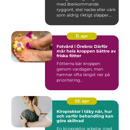
med återkommande
ryggont, stel nacke eller värk
som aldrig riktigt släpper....
11. apr
Fotvård i Örebro: Därför
mår hela kroppen bättre av
friska fötter
Fötterna bär kroppen
genom vardagen, men
hamnar ofta längst ner på
prioritering...
02. apr
Kiropraktor i täby när, hur
och varför behandling kan
göra skillnad
En kiropraktor arbetar med