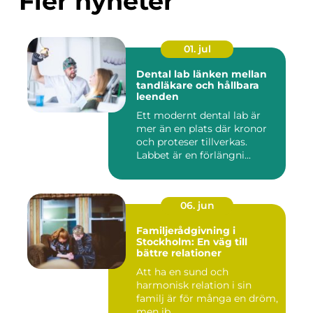
Fler nyheter
01. jul
Dental lab länken mellan
tandläkare och hållbara
leenden
Ett modernt dental lab är
mer än en plats där kronor
och proteser tillverkas.
Labbet är en förlängni...
06. jun
Familjerådgivning i
Stockholm: En väg till
bättre relationer
Att ha en sund och
harmonisk relation i sin
familj är för många en dröm,
men ib...