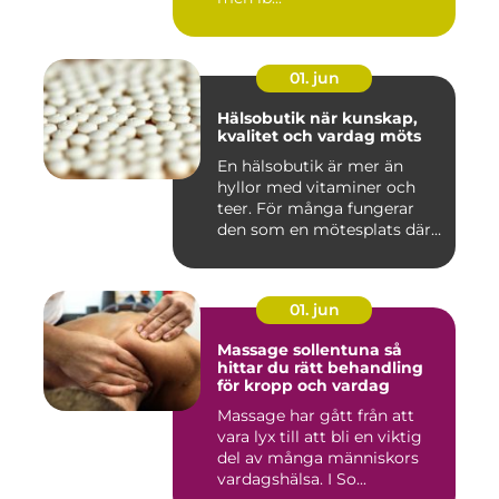
01. jun
Hälsobutik när kunskap,
kvalitet och vardag möts
En hälsobutik är mer än
hyllor med vitaminer och
teer. För många fungerar
den som en mötesplats där
...
01. jun
Massage sollentuna så
hittar du rätt behandling
för kropp och vardag
Massage har gått från att
vara lyx till att bli en viktig
del av många människors
vardagshälsa. I So...