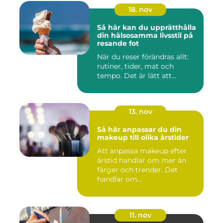
18. nov
Så här kan du upprätthålla
din hälsosamma livsstil på
resande fot
När du reser förändras allt:
rutiner, tider, mat och
tempo. Det är lätt att...
13. nov
Så här anpassar du din
makeup till olika årstider
Att anpassa makeup efter
årstid handlar om mer än
färger och trender. Det
handlar om...
11. nov