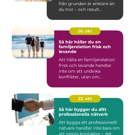
från grunden är enklare än
du tror – och result...
26. okt
Så här håller du en
familjerelation frisk och
levande
Att hålla en familjerelation
frisk och levande handlar
inte om att undvika
konflikter, utan om...
22. okt
Så här bygger du ditt
professionella nätverk
Att bygga ett professionellt
nätverk handlar inte bara om
att samla kontakter – det