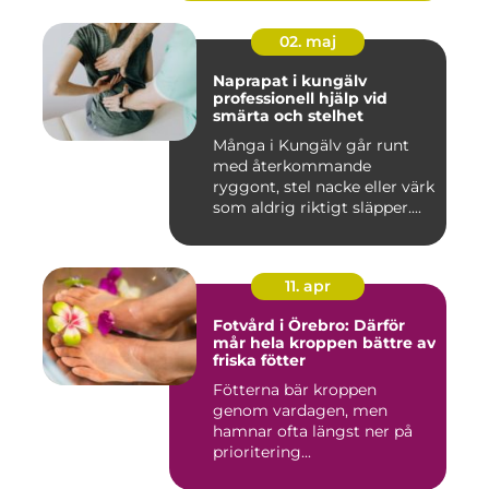
02. maj
Naprapat i kungälv
professionell hjälp vid
smärta och stelhet
Många i Kungälv går runt
med återkommande
ryggont, stel nacke eller värk
som aldrig riktigt släpper....
11. apr
Fotvård i Örebro: Därför
mår hela kroppen bättre av
friska fötter
Fötterna bär kroppen
genom vardagen, men
hamnar ofta längst ner på
prioritering...