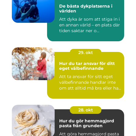
De bästa dykplatserna i
världen
Att dyka är som att stiga in i
en annan värld – en plats där
tiden saktar ner o...
29. okt
Hur du tar ansvar för ditt
eget välbefinnande
Att ta ansvar för sitt eget
välbefinnande handlar inte
om att alltid må bra eller ha...
28. okt
Hur du gör hemmagjord
pasta från grunden
Att göra hemmagjord pasta