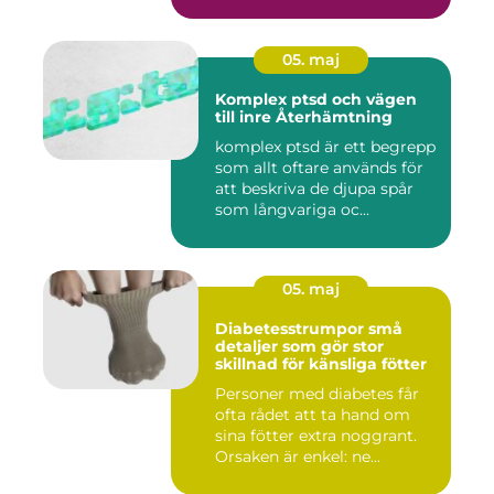
05. maj
Komplex ptsd och vägen
till inre Återhämtning
komplex ptsd är ett begrepp
som allt oftare används för
att beskriva de djupa spår
som långvariga oc...
05. maj
Diabetesstrumpor små
detaljer som gör stor
skillnad för känsliga fötter
Personer med diabetes får
ofta rådet att ta hand om
sina fötter extra noggrant.
Orsaken är enkel: ne...