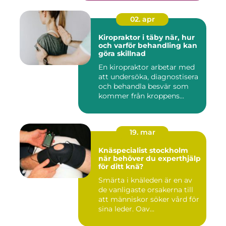
02. apr
Kiropraktor i täby när, hur
och varför behandling kan
göra skillnad
En kiropraktor arbetar med
att undersöka, diagnostisera
och behandla besvär som
kommer från kroppens...
19. mar
Knäspecialist stockholm
när behöver du experthjälp
för ditt knä?
Smärta i knäleden är en av
de vanligaste orsakerna till
att människor söker vård för
sina leder. Oav...