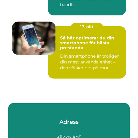
handl...
17. okt
Så här optimerar du din
smartphone för bästa
prestanda
Din smartphone är troligen
din mest använda enhet –
den väcker dig på mor...
Adress