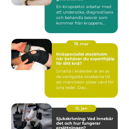
En kiropraktor arbetar med
att undersöka, diagnostisera
och behandla besvär som
kommer från kroppens...
19. mar
Knäspecialist stockholm
när behöver du experthjälp
för ditt knä?
Smärta i knäleden är en av
de vanligaste orsakerna till
att människor söker vård för
sina leder. Oav...
15. jan
Sjukskrivning: Vad innebär
det och hur fungerar
ersättningen?