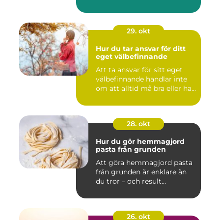
29. okt
Hur du tar ansvar för ditt
eget välbefinnande
Att ta ansvar för sitt eget
välbefinnande handlar inte
om att alltid må bra eller ha...
28. okt
Hur du gör hemmagjord
pasta från grunden
Att göra hemmagjord pasta
från grunden är enklare än
du tror – och result...
26. okt