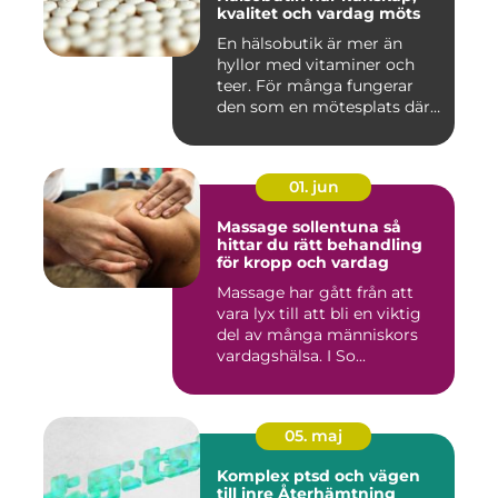
kvalitet och vardag möts
En hälsobutik är mer än
hyllor med vitaminer och
teer. För många fungerar
den som en mötesplats där
...
01. jun
Massage sollentuna så
hittar du rätt behandling
för kropp och vardag
Massage har gått från att
vara lyx till att bli en viktig
del av många människors
vardagshälsa. I So...
05. maj
Komplex ptsd och vägen
till inre Återhämtning