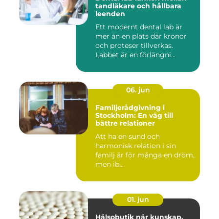
tandläkare och hållbara
leenden
Ett modernt dental lab är
mer än en plats där kronor
och proteser tillverkas.
Labbet är en förlängni...
06. jun
Familjerådgivning i
Stockholm: En väg till
bättre relationer
Att ha en sund och
harmonisk relation i sin
familj är för många en dröm,
men ib...
01. jun
Hälsobutik när kunskap,