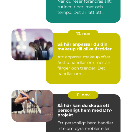
När du reser förändras allt:
rutiner, tider, mat och
tempo. Det är lätt att...
13. nov
Så här anpassar du din
makeup till olika årstider
Att anpassa makeup efter
årstid handlar om mer än
färger och trender. Det
handlar om...
11. nov
Så här kan du skapa ett
personligt hem med DIY-
projekt
Ett personligt hem handlar
inte om dyra möbler eller