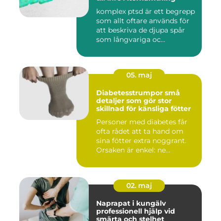
komplex ptsd är ett begrepp
som allt oftare används för
att beskriva de djupa spår
som långvariga oc...
05. maj
Diabetesstrumpor små
detaljer som gör stor
skillnad för känsliga fötter
Personer med diabetes får
ofta rådet att ta hand om
sina fötter extra noggrant.
Orsaken är enkel: ne...
02. maj
Naprapat i kungälv
professionell hjälp vid
smärta och stelhet