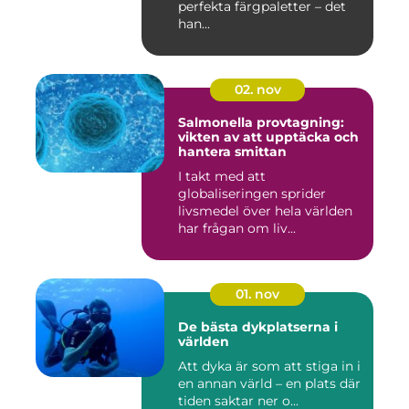
perfekta färgpaletter – det
han...
02. nov
Salmonella provtagning:
vikten av att upptäcka och
hantera smittan
I takt med att
globaliseringen sprider
livsmedel över hela världen
har frågan om liv...
01. nov
De bästa dykplatserna i
världen
Att dyka är som att stiga in i
en annan värld – en plats där
tiden saktar ner o...