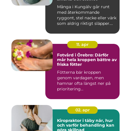
Många i Kungälv går runt
med återkommande
ryggont, stel nacke eller värk
som aldrig riktigt släpper....
11. apr
Fotvård i Örebro: Därför
mår hela kroppen bättre av
friska fötter
Fötterna bär kroppen
genom vardagen, men
hamnar ofta längst ner på
prioritering...
02. apr
Kiropraktor i täby när, hur
och varför behandling kan
göra skillnad