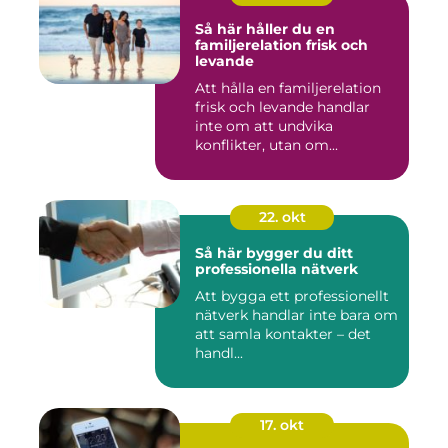
Så här håller du en
familjerelation frisk och
levande
Att hålla en familjerelation
frisk och levande handlar
inte om att undvika
konflikter, utan om...
22. okt
Så här bygger du ditt
professionella nätverk
Att bygga ett professionellt
nätverk handlar inte bara om
att samla kontakter – det
handl...
17. okt