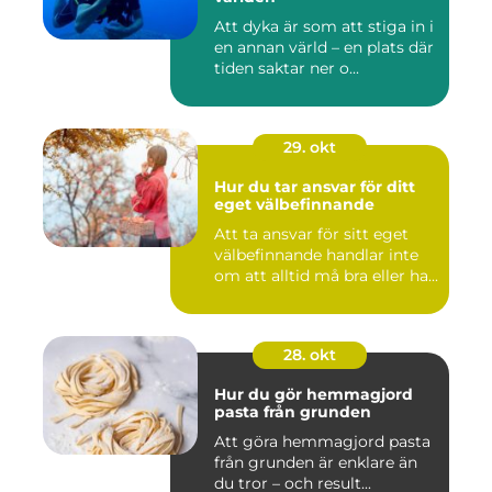
Att dyka är som att stiga in i
en annan värld – en plats där
tiden saktar ner o...
29. okt
Hur du tar ansvar för ditt
eget välbefinnande
Att ta ansvar för sitt eget
välbefinnande handlar inte
om att alltid må bra eller ha...
28. okt
Hur du gör hemmagjord
pasta från grunden
Att göra hemmagjord pasta
från grunden är enklare än
du tror – och result...