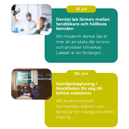
01. jul
Dental lab länken mellan
tandläkare och hållbara
leenden
Ett modernt dental lab är
mer än en plats där kronor
och proteser tillverkas.
Labbet är en förlängni...
06. jun
Familjerådgivning i
Stockholm: En väg till
bättre relationer
Att ha en sund och
harmonisk relation i sin
familj är för många en dröm,
men ib...