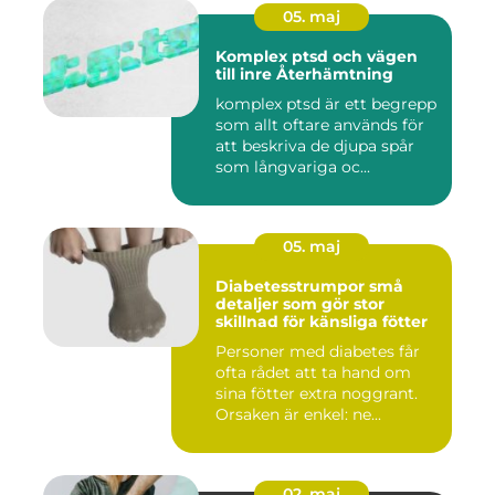
05. maj
Komplex ptsd och vägen
till inre Återhämtning
komplex ptsd är ett begrepp
som allt oftare används för
att beskriva de djupa spår
som långvariga oc...
05. maj
Diabetesstrumpor små
detaljer som gör stor
skillnad för känsliga fötter
Personer med diabetes får
ofta rådet att ta hand om
sina fötter extra noggrant.
Orsaken är enkel: ne...
02. maj