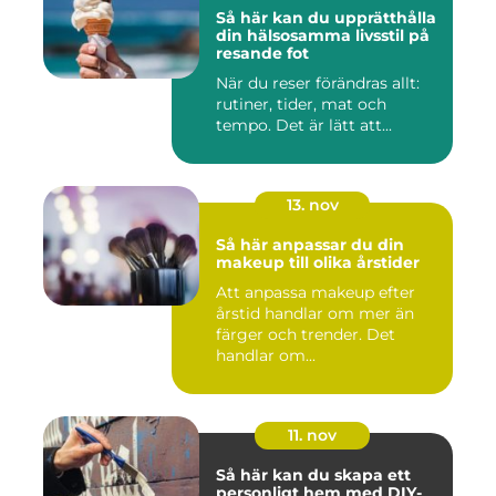
Så här kan du upprätthålla
din hälsosamma livsstil på
resande fot
När du reser förändras allt:
rutiner, tider, mat och
tempo. Det är lätt att...
13. nov
Så här anpassar du din
makeup till olika årstider
Att anpassa makeup efter
årstid handlar om mer än
färger och trender. Det
handlar om...
11. nov
Så här kan du skapa ett
personligt hem med DIY-