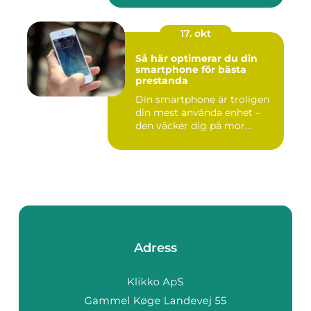
17. okt
Så här optimerar du din
smartphone för bästa
prestanda
Din smartphone är troligen
din mest använda enhet –
den väcker dig på mor...
Adress