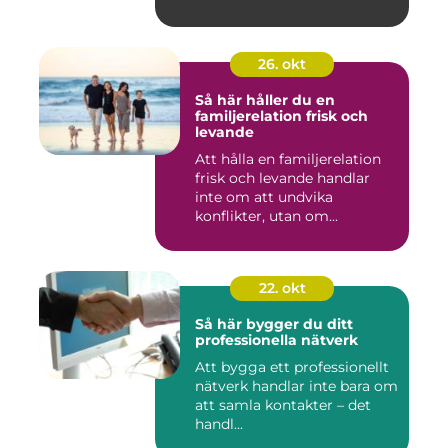
26. okt
Så här håller du en
familjerelation frisk och
levande
Att hålla en familjerelation
frisk och levande handlar
inte om att undvika
konflikter, utan om...
22. okt
Så här bygger du ditt
professionella nätverk
Att bygga ett professionellt
nätverk handlar inte bara om
att samla kontakter – det
handl...