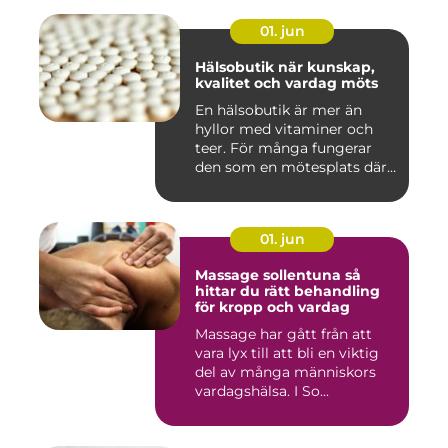
01. jun
Hälsobutik när kunskap,
kvalitet och vardag möts
En hälsobutik är mer än
hyllor med vitaminer och
teer. För många fungerar
den som en mötesplats där
...
01. jun
Massage sollentuna så
hittar du rätt behandling
för kropp och vardag
Massage har gått från att
vara lyx till att bli en viktig
del av många människors
vardagshälsa. I So...