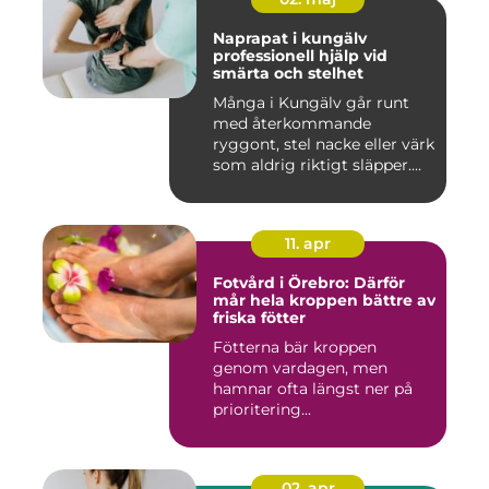
Naprapat i kungälv
professionell hjälp vid
smärta och stelhet
Många i Kungälv går runt
med återkommande
ryggont, stel nacke eller värk
som aldrig riktigt släpper....
11. apr
Fotvård i Örebro: Därför
mår hela kroppen bättre av
friska fötter
Fötterna bär kroppen
genom vardagen, men
hamnar ofta längst ner på
prioritering...
02. apr