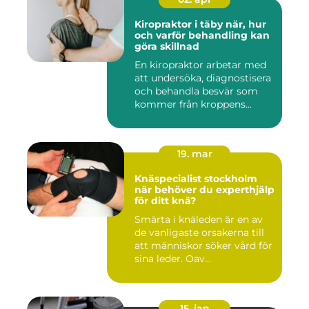
Kiropraktor i täby när, hur
och varför behandling kan
göra skillnad
En kiropraktor arbetar med
att undersöka, diagnostisera
och behandla besvär som
kommer från kroppens...
19. mar
Knäspecialist stockholm
när behöver du experthjälp
för ditt knä?
Smärta i knäleden är en av
de vanligaste orsakerna till
att människor söker vård för
sina leder. Oav...
15. jan