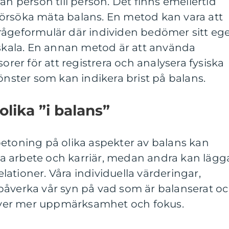
ån person till person. Det finns emellertid
t försöka mäta balans. En metod kan vara att
rågeformulär där individen bedömer sitt eg
 skala. En annan metod är att använda
sorer för att registrera och analysera fysiska
ter som kan indikera brist på balans.
olika ”i balans”
betoning på olika aspekter av balans kan
tera arbete och karriär, medan andra kan lägg
relationer. Våra individuella värderingar,
påverka vår syn på vad som är balanserat o
ver mer uppmärksamhet och fokus.