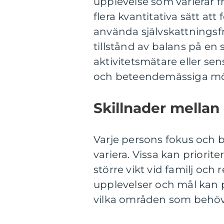
upplevelse som varierar fr
flera kvantitativa sätt at
använda självskattningsf
tillstånd av balans på en
aktivitetsmätare eller sen
och beteendemässiga möns
Skillnader mellan 
Varje persons fokus och 
variera. Vissa kan priori
större vikt vid familj och 
upplevelser och mål kan 
vilka områden som behö