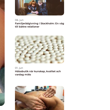
06. jun
Familjerådgivning i Stockholm: En väg
till bättre relationer
01. jun
Hälsobutik när kunskap, kvalitet och
vardag möts