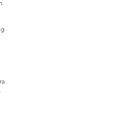
h
ig
ra
.
s