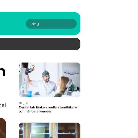
01. jul
nel
Dental lab länken mellan tandläkare
och hållbara leenden