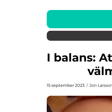
I balans: Att finna harmoni och
välm
15 september 2023
Jon Larsso