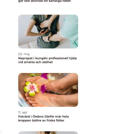
gör stor skillnad för känsliga fötter
02. maj
Naprapat i kungälv professionell hjälp
vid smärta och stelhet
11. apr
Fotvård i Örebro: Därför mår hela
kroppen bättre av friska fötter
t