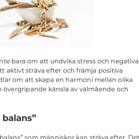
 inte bara om att undvika stress och negativa
t aktivt sträva efter och främja positiva
ndlar om att skapa en harmoni mellan olika
n övergripande känsla av välmående och
i balans”
i balans” som människor kan sträva efter. De