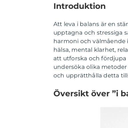
Introduktion
Att leva i balans är en s
upptagna och stressiga s
harmoni och välmående i ol
hälsa, mental klarhet, rel
att utforska och fördjupa 
undersöka olika metoder 
och upprätthålla detta til
Översikt över ”i b