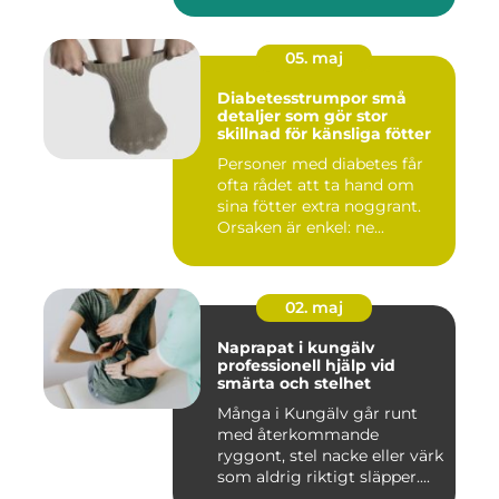
05. maj
Diabetesstrumpor små
detaljer som gör stor
skillnad för känsliga fötter
Personer med diabetes får
ofta rådet att ta hand om
sina fötter extra noggrant.
Orsaken är enkel: ne...
02. maj
Naprapat i kungälv
professionell hjälp vid
smärta och stelhet
Många i Kungälv går runt
med återkommande
ryggont, stel nacke eller värk
som aldrig riktigt släpper....