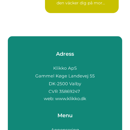
den väcker dig på mor...
Adress
web:
www.klikko.dk
Menu
Annonsering