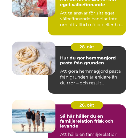
eget välbefinnande
Att ta ansvar för sitt eget
välbefinnande handlar inte
om att alltid må bra eller ha...
28. okt
Hur du gör hemmagjord
pasta från grunden
Att göra hemmagjord pasta
från grunden är enklare än
du tror – och result...
26. okt
Så här håller du en
familjerelation frisk och
levande
Att hålla en familjerelation