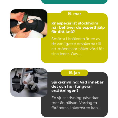
19. mar
Knäspecialist stockholm
när behöver du experthjälp
för ditt knä?
Smärta i knäleden är en av
de vanligaste orsakerna till
att människor söker vård för
sina leder. Oav...
15. jan
Sjukskrivning: Vad innebär
det och hur fungerar
ersättningen?
En sjukskrivning påverkar
mer än hälsan. Vardagen
förändras, inkomsten kan...