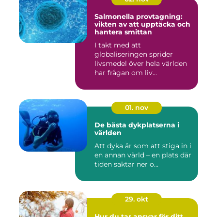
Salmonella provtagning:
vikten av att upptäcka och
hantera smittan
I takt med att
globaliseringen sprider
livsmedel över hela världen
har frågan om liv...
01. nov
De bästa dykplatserna i
världen
Att dyka är som att stiga in i
en annan värld – en plats där
tiden saktar ner o...
29. okt
Hur du tar ansvar för ditt