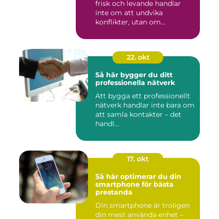
frisk och levande handlar
inte om att undvika
konflikter, utan om...
22. okt
Så här bygger du ditt
professionella nätverk
Att bygga ett professionellt
nätverk handlar inte bara om
att samla kontakter – det
handl...
17. okt
Så här optimerar du din
smartphone för bästa
prestanda
Din smartphone är troligen
din mest använda enhet –