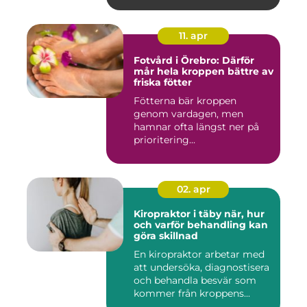
11. apr
Fotvård i Örebro: Därför
mår hela kroppen bättre av
friska fötter
Fötterna bär kroppen
genom vardagen, men
hamnar ofta längst ner på
prioritering...
02. apr
Kiropraktor i täby när, hur
och varför behandling kan
göra skillnad
En kiropraktor arbetar med
att undersöka, diagnostisera
och behandla besvär som
kommer från kroppens...