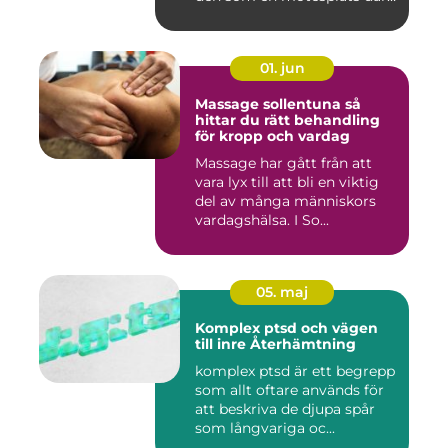
...
01. jun
Massage sollentuna så
hittar du rätt behandling
för kropp och vardag
Massage har gått från att
vara lyx till att bli en viktig
del av många människors
vardagshälsa. I So...
05. maj
Komplex ptsd och vägen
till inre Återhämtning
komplex ptsd är ett begrepp
som allt oftare används för
att beskriva de djupa spår
som långvariga oc...