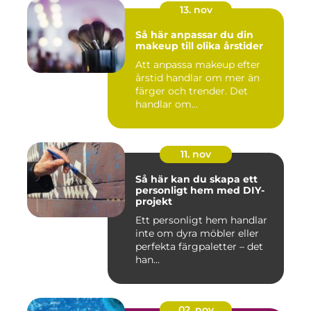
13. nov
Så här anpassar du din
makeup till olika årstider
Att anpassa makeup efter
årstid handlar om mer än
färger och trender. Det
handlar om...
11. nov
Så här kan du skapa ett
personligt hem med DIY-
projekt
Ett personligt hem handlar
inte om dyra möbler eller
perfekta färgpaletter – det
han...
02. nov