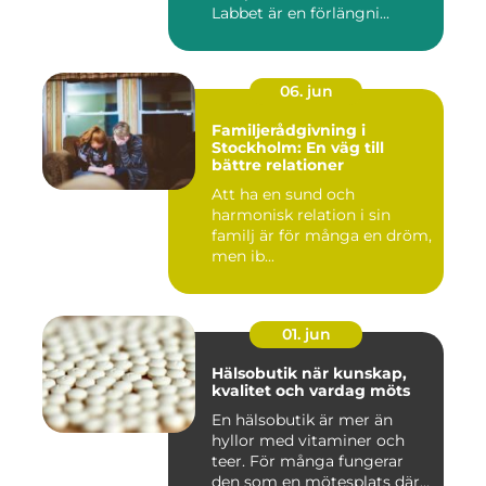
Labbet är en förlängni...
06. jun
Familjerådgivning i
Stockholm: En väg till
bättre relationer
Att ha en sund och
harmonisk relation i sin
familj är för många en dröm,
men ib...
01. jun
Hälsobutik när kunskap,
kvalitet och vardag möts
En hälsobutik är mer än
hyllor med vitaminer och
teer. För många fungerar
den som en mötesplats där